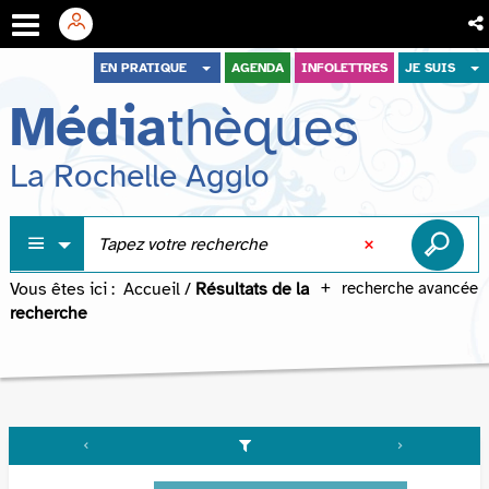
Aller
Aller
Aller
EN PRATIQUE
AGENDA
INFOLETTRES
JE SUIS
au
au
à
Média
thèques
menu
contenu
la
recherche
La Rochelle Agglo
Vous êtes ici :
Accueil
/
Résultats de la
recherche avancée
recherche