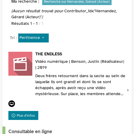
Ma recherche :
Recherche sur Hernandez, Gérard (Acteur)
(Aucun résultat trouvé pour
Contributor_idx:"Hernandez,
Gérard (Acteur)"
)
Résultats
1
-
1
/ 1
Pertinence
Tri :
THE ENDLESS
Vidéo numérique | Benson, Justin (Réalisateur)
| 2019
Deux frères retournent dans la secte au sein de
laquelle ils ont grandi et dont ils se sont
échappés, après avoir reçu une vidéo
mystérieuse. Sur place, les membres attendent
un événement extraordinaire tandis que des
phénomènes ...
Plus d'infos
Consultable en ligne