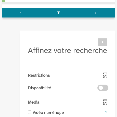
Affinez votre recherche
Restrictions
-
Disponibilité
cocher
pour
Média
ajouter
le
-
Vidéo numérique
1
filtre