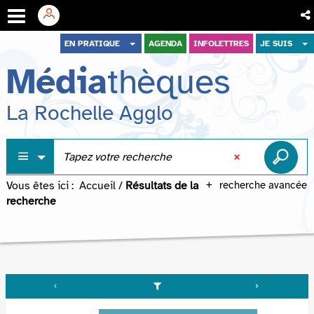
Aller
Aller
Aller
EN PRATIQUE
AGENDA
INFOLETTRES
JE SUIS
au
au
à
Média
thèques
menu
contenu
la
recherche
La Rochelle Agglo
Vous êtes ici :
Accueil
/
Résultats de la
recherche avancée
recherche