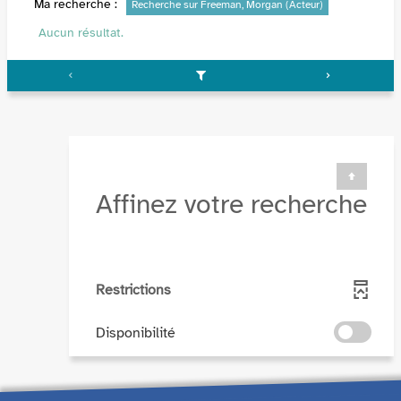
Ma recherche :
Recherche sur Freeman, Morgan (Acteur)
Aucun résultat.
Affinez votre recherche
Restrictions
-
Disponibilité
cocher
pour
ajouter