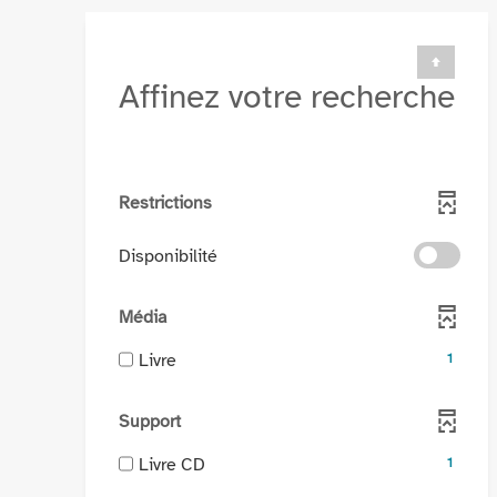
Affinez votre recherche
Restrictions
-
Disponibilité
cocher
pour
Média
ajouter
le
-
Livre
1
filtre
1
-
résultats
Support
la
-
recherche
cocher
-
Livre CD
1
est
pour
1
mise