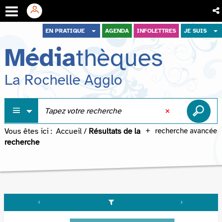
Aller
Aller
Aller
EN PRATIQUE
AGENDA
INFOLETTRES
JE SUIS
au
au
à
Média
thèques
menu
contenu
la
recherche
La Rochelle Agglo
Vous êtes ici :
Accueil
/
Résultats de la
recherche avancée
recherche