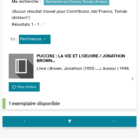
Ma recherche :
Recherche sur Franco, Tomás (Acteur)
(Aucun résultat trouvé pour
Contributor_idx:"Franco, Tomás
(Acteur)"
)
Résultats
1
-
1
/ 1
Pertinence
Tri :
PUCCINI : LA VIE ET L'OEUVRE / JONATHON
BROWN...
Livre | Brown, Jonathon (1955-....). Auteur | 1996
Plus d'infos
1 exemplaire disponible