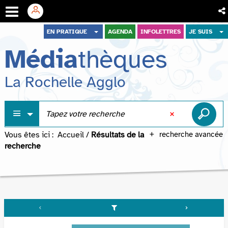
Aller
Aller
Aller
EN PRATIQUE
AGENDA
INFOLETTRES
JE SUIS
au
au
à
Média
thèques
menu
contenu
la
recherche
La Rochelle Agglo
Vous êtes ici :
Accueil
/
Résultats de la
recherche avancée
recherche