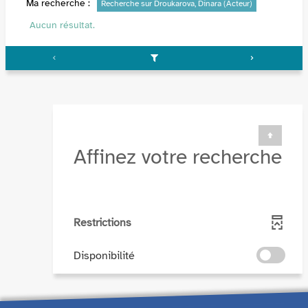
Ma recherche :
Recherche sur Droukarova, Dinara (Acteur)
Aucun résultat.
Affinez votre recherche
Restrictions
-
Disponibilité
cocher
pour
ajouter