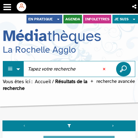
Aller
Aller
Aller
EN PRATIQUE
AGENDA
INFOLETTRES
JE SUIS
au
au
à
Média
thèques
menu
contenu
la
recherche
La Rochelle Agglo
Vous êtes ici :
Accueil
/
Résultats de la
recherche avancée
recherche