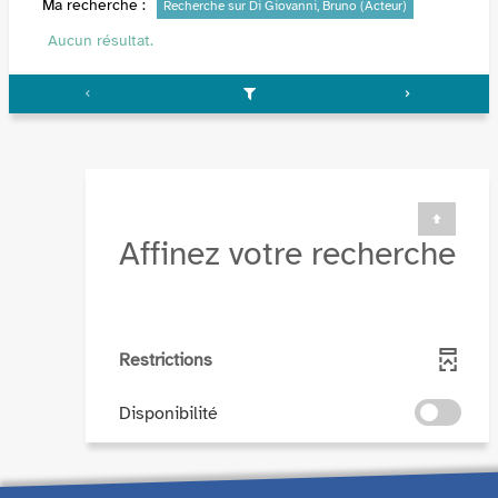
Ma recherche :
Recherche sur Di Giovanni, Bruno (Acteur)
Aucun résultat.
Affinez votre recherche
Restrictions
-
Disponibilité
cocher
pour
ajouter