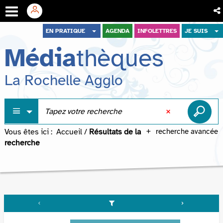
Aller
Aller
Aller
EN PRATIQUE
AGENDA
INFOLETTRES
JE SUIS
au
au
à
Média
thèques
menu
contenu
la
recherche
La Rochelle Agglo
Vous êtes ici :
Accueil
/
Résultats de la
recherche avancée
recherche