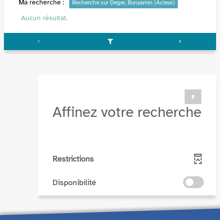
Ma recherche :
Recherche sur Deger, Bunyamin (Acteur)
Aucun résultat.
Affinez votre recherche
Restrictions
-
Disponibilité
cocher
pour
ajouter