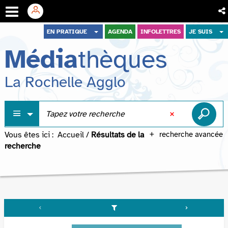
Aller
Aller
Aller
EN PRATIQUE
AGENDA
INFOLETTRES
JE SUIS
au
au
à
Média
thèques
menu
contenu
la
recherche
La Rochelle Agglo
Vous êtes ici :
Accueil
/
Résultats de la
recherche avancée
recherche