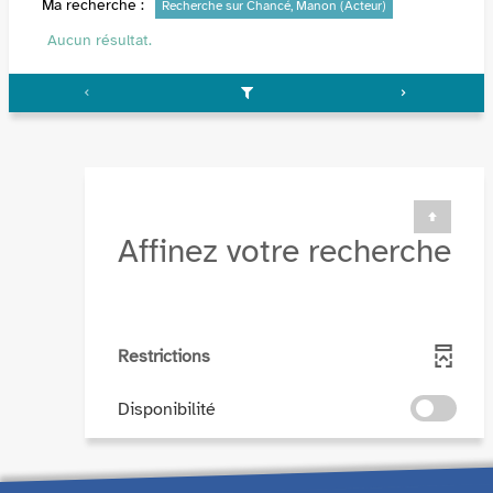
Ma recherche :
Recherche sur Chancé, Manon (Acteur)
Aucun résultat.
Affinez votre recherche
Restrictions
-
Disponibilité
cocher
pour
ajouter