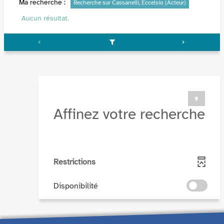
Ma recherche :
Recherche sur Cassanelli, Eccelsio (Acteur)
Aucun résultat.
Affinez votre recherche
Restrictions
-
Disponibilité
cocher
pour
ajouter