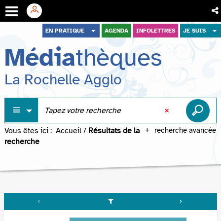
Aller
Aller
Aller
EN PRATIQUE
AGENDA
INFOLETTRES
JE SUIS
au
au
à
Média
thèques
menu
contenu
la
recherche
La Rochelle Agglo
Vous êtes ici :
Accueil
/
Résultats de la
recherche avancée
recherche