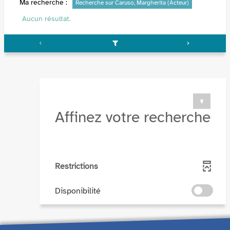
Ma recherche :
Recherche sur Caruso, Margherita (Acteur)
Aucun résultat.
Affinez votre recherche
Restrictions
-
Disponibilité
cocher
pour
ajouter