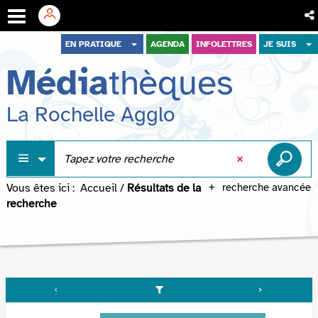
Aller
Aller
Aller
EN PRATIQUE
AGENDA
INFOLETTRES
JE SUIS
au
au
à
Média
thèques
menu
contenu
la
recherche
La Rochelle Agglo
Vous êtes ici :
Accueil
/
Résultats de la
recherche avancée
recherche