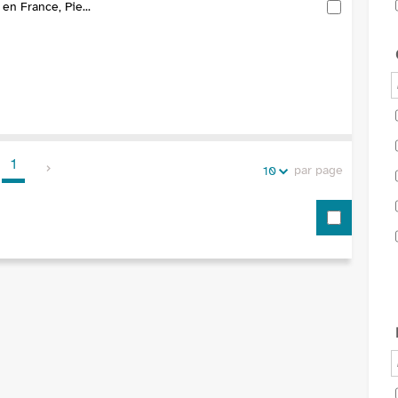
en France, Pie...
1
par page
10