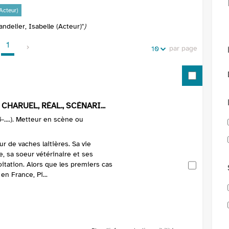
de
vos
Acteur)
la
recherches
andelier, Isabelle (Acteur)"
)
recherche
1
par page
10
CHARUEL, RÉAL., SCÉNARI...
-....). Metteur en scène ou
eur de vaches laitières. Sa vie
, sa soeur vétérinaire et ses
loitation. Alors que les premiers cas
n France, Pi...