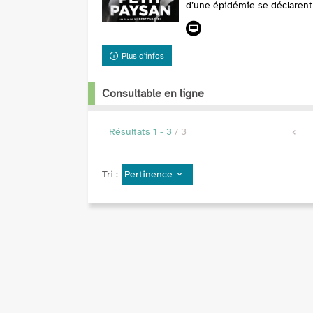
pinterest
d’une épidémie se déclarent 
fenêtre)
(Nouvelle
fenêtre)
Plus d'infos
Consultable en ligne
Résultats
1
-
3
/ 3
Pertinence
Tri :