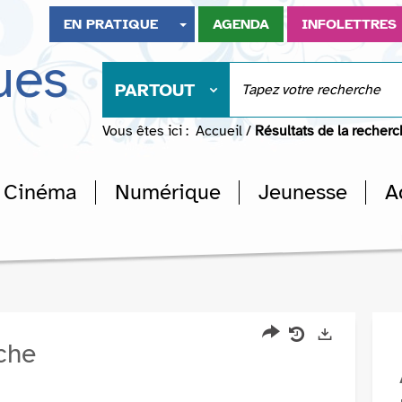
EN PRATIQUE
AGENDA
INFOLETTRES
ues
PARTOUT
Vous êtes ici :
Accueil
/
Résultats de la recher
Cinéma
Numérique
Jeunesse
A
rche
Partager
Historique
Exports
l'URL
de