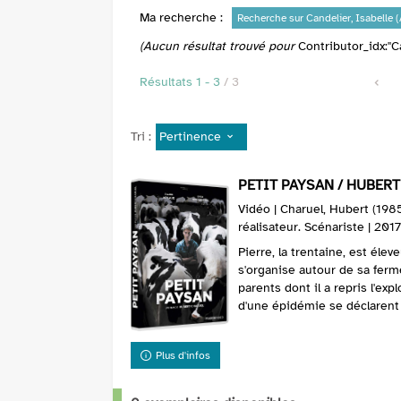
Ma recherche :
Recherche sur Candelier, Isabelle (
(Aucun résultat trouvé pour
Contributor_idx:"C
Résultats
1
-
3
/ 3
Pertinence
Tri :
PETIT PAYSAN / HUBERT 
Vidéo | Charuel, Hubert (1985
réalisateur. Scénariste | 2017
Pierre, la trentaine, est élev
s'organise autour de sa ferme
parents dont il a repris l'exp
d'une épidémie se déclarent e
Plus d'infos