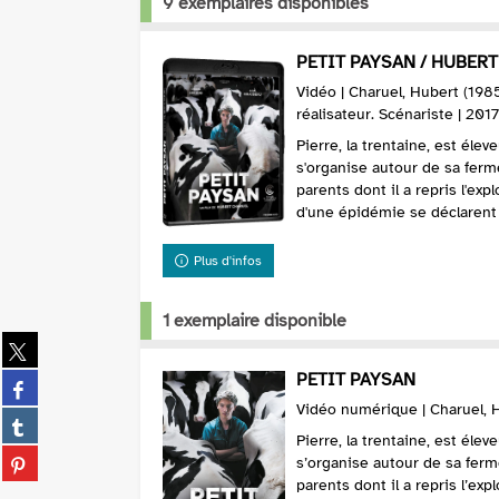
9 exemplaires disponibles
PETIT PAYSAN / HUBERT 
Vidéo | Charuel, Hubert (1985
réalisateur. Scénariste | 2017
Pierre, la trentaine, est élev
s'organise autour de sa ferme
parents dont il a repris l'exp
d'une épidémie se déclarent e
Plus d'infos
1 exemplaire disponible
Partager
sur
PETIT PAYSAN
Partager
twitter
sur
Vidéo numérique | Charuel, H
(Nouvelle
Partager
facebook
fenêtre)
Pierre, la trentaine, est élev
sur
(Nouvelle
Partager
s’organise autour de sa ferm
tumblr
fenêtre)
sur
parents dont il a repris l’exp
(Nouvelle