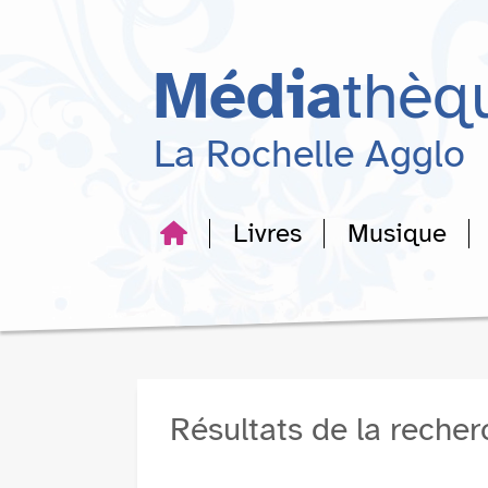
Aller
Aller
Aller
au
au
à
menu
contenu
la
Média
thèq
recherche
La Rochelle Agglo
Livres
Musique
Résultats de la reche