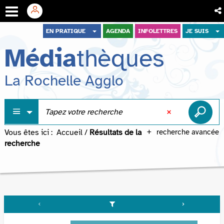
Aller
Aller
Aller
EN PRATIQUE
AGENDA
INFOLETTRES
JE SUIS
au
au
à
Média
thèques
menu
contenu
la
recherche
La Rochelle Agglo
Vous êtes ici :
Accueil
/
Résultats de la
recherche avancée
recherche