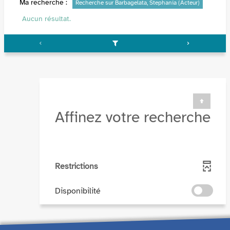
Ma recherche :
Recherche sur Barbagelata, Stephania (Acteur)
Aucun résultat.
Affinez votre recherche
Restrictions
-
Disponibilité
cocher
pour
ajouter