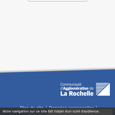
Plan du site
Données personnelles
Votre navigation sur ce site fait l'objet d'un suivi d'audience.
Accessibilité : non conforme