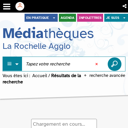
Aller
Aller
Aller
EN PRATIQUE
AGENDA
INFOLETTRES
JE SUIS
au
au
à
Média
thèques
menu
contenu
la
recherche
La Rochelle Agglo
Vous êtes ici :
Accueil
/
Résultats de la
recherche avancée
recherche
Chargement en cours...