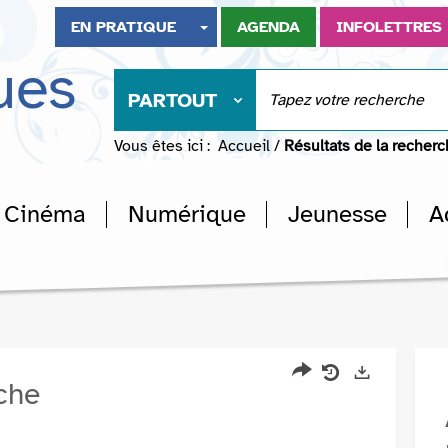
EN PRATIQUE
AGENDA
INFOLETTRES
ues
PARTOUT
Vous êtes ici :
Accueil
/
Résultats de la recher
Cinéma
Numérique
Jeunesse
A
rche
Partager
Historique
Exports
l'URL
de