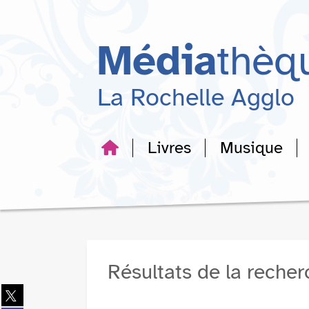
Aller
Aller
Aller
au
au
à
menu
contenu
la
Média
thèq
recherche
La Rochelle Agglo
Livres
Musique
Résultats de la reche
Partager
sur