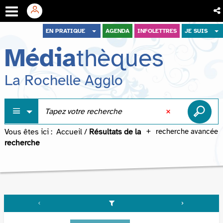
Aller
Aller
Aller
EN PRATIQUE
AGENDA
INFOLETTRES
JE SUIS
au
au
à
Média
thèques
menu
contenu
la
recherche
La Rochelle Agglo
Vous êtes ici :
Accueil
/
Résultats de la
recherche avancée
recherche