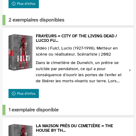
Plus d'infos
2 exemplaires disponibles
FRAYEURS = CITY OF THE LIVING DEAD /
LUCIO FU...
Vidéo | Fulci, Lucio (1927-1996). Metteur en
scène ou réalisateur. Scénariste | 2002
Dans le cimetière de Dunwich, un prêtre se
suicide par pendaison, ce qui a pour
conséquence d’ouvrir les portes de l’enfer et
de libérer les morts-vivants sur terre. Lors
d’une séance de spiritisme, la jolie Marie
succombe d’effro...
Plus d'infos
1 exemplaire disponible
LA MAISON PRÈS DU CIMETIÈRE = THE
HOUSE BY TH...