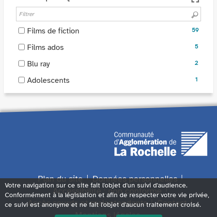
-
pour
à
cocher
ajouter
jour
pour
le
autom
-
Films de fiction
59
ajouter
filtre
59
le
-
Films ados
5
-
résultats
filtre
5
la
-
-
Blu ray
2
-
résultats
recherche
cocher
2
la
-
-
Adolescents
est
1
pour
résultats
recherche
cocher
1
mise
ajouter
-
est
pour
résultats
à
le
cocher
mise
ajouter
-
jour
filtre
pour
à
le
cocher
automatiquement
-
ajouter
jour
filtre
pour
la
le
automatiquement
-
ajouter
recherche
filtre
la
le
est
-
recherche
filtre
mise
la
est
-
Plan du site
Données personnelles
à
recherche
mise
Votre navigation sur ce site fait l'objet d'un suivi d'audience.
la
Accessibilité : non conforme
jour
est
Conformément à la législation et afin de respecter votre vie privée,
à
recherche
automatiquement
mise
Accès sourds et malentendants
Contact
ce suivi est anonyme et ne fait l'objet d'aucun traitement croisé.
jour
est
à
Mentions légales