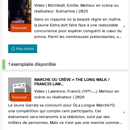
Vidéo | Blichfeldt, Emilie. Metteur en scène ou
réalisateur. Scénariste | 2025
Dans un royaume où la beauté règne en maître,
la jeune Elvira doit faire face à une redoutable
concurrence pour espérer conquérir le cœur du
prince. Parmi les nombreuses prétendantes, se
trouve notamment sa demi-sœur, à l'insolent...
Plus d'infos
1 exemplaire disponible
MARCHE OU CRÈVE = THE LONG WALK /
FRANCIS LAW...
Vidéo | Lawrence, Francis (1971-....). Metteur en
scène ou réalisateur | 2026
Le jeune Garraty va concourir pour ÒLa Longue Marche?Ó,
une compétition qui compte cent participants. Cet
événement sera retransmis à la télévision, suivi par des
milliers de personnes. Mais ce n'est pas une marche comme
les autre...