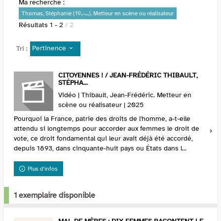
Ma recherche :
Thomas, Stéphanie (19..-....). Metteur en scène ou réalisateur
Résultats
1
-
2
/ 2
Pertinence
Tri :
CITOYENNES ! / JEAN-FRÉDÉRIC THIBAULT,
STÉPHA...
Vidéo | Thibault, Jean-Frédéric. Metteur en
scène ou réalisateur | 2025
Pourquoi la France, patrie des droits de l'homme, a-t-elle
attendu si longtemps pour accorder aux femmes le droit de
vote, ce droit fondamental qui leur avait déjà été accordé,
depuis 1893, dans cinquante-huit pays ou États dans l...
Plus d'infos
1 exemplaire disponible