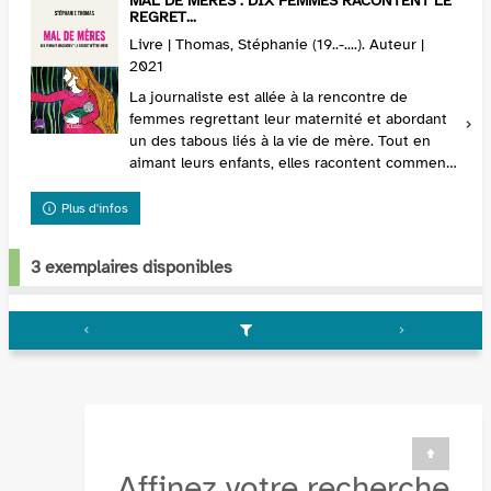
MAL DE MÈRES : DIX FEMMES RACONTENT LE
REGRET...
Livre | Thomas, Stéphanie (19..-....). Auteur |
2021
La journaliste est allée à la rencontre de
femmes regrettant leur maternité et abordant
un des tabous liés à la vie de mère. Tout en
aimant leurs enfants, elles racontent comment
ce nouveau rôle a bouleversé leur vie en les
éloign...
Plus d'infos
3 exemplaires disponibles
Affinez votre recherche