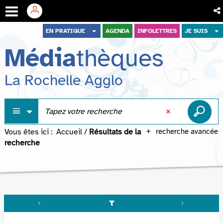
Aller
Aller
Aller
EN PRATIQUE
AGENDA
INFOLETTRES
JE SUIS
au
au
à
Média
thèques
menu
contenu
la
recherche
La Rochelle Agglo
Vous êtes ici :
Accueil
/
Résultats de la
recherche avancée
recherche