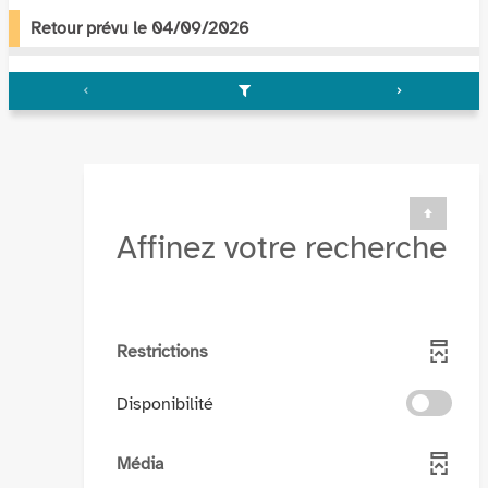
Retour prévu le 04/09/2026
Affinez votre recherche
Restrictions
-
Disponibilité
cocher
pour
Média
ajouter