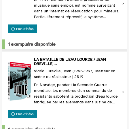
musique sans emploi, est nommé surveillant
dans un internat de rééducation pour mineurs.
Particulièrement répressif, le système
d'éducation du directeur Rachin peine à
maintenir l'autorité s...
Plus d'infos
1 exemplaire disponible
LA BATAILLE DE L'EAU LOURDE / JEAN
DREVILLE, ...
Vidéo | Dréville, Jean (1906-1997). Metteur en
scène ou réalisateur | 2019
En Norvège, pendant la Seconde Guerre
mondiale, les membres d'un commando de
résistants sabotent la production d'eau lourde
fabriquée par les allemands dans l'usine de
Vemork. Il se trouve en effet que l'eau lourde
entre dans le p...
Plus d'infos