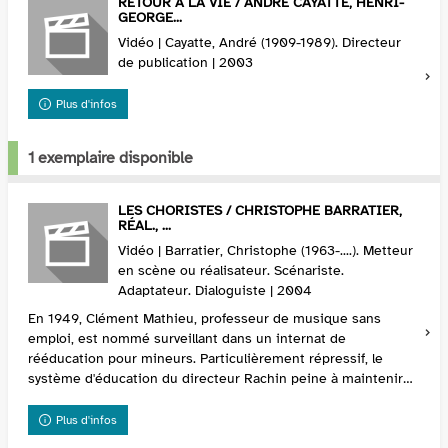
RETOUR À LA VIE / ANDRÉ CAYATTE, HENRI-
GEORGE...
Vidéo | Cayatte, André (1909-1989). Directeur
de publication | 2003
Plus d'infos
1 exemplaire disponible
LES CHORISTES / CHRISTOPHE BARRATIER,
RÉAL., ...
Vidéo | Barratier, Christophe (1963-....). Metteur
en scène ou réalisateur. Scénariste.
Adaptateur. Dialoguiste | 2004
En 1949, Clément Mathieu, professeur de musique sans
emploi, est nommé surveillant dans un internat de
rééducation pour mineurs. Particulièrement répressif, le
système d'éducation du directeur Rachin peine à maintenir
l'autorité s...
Plus d'infos