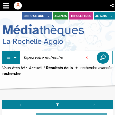
Aller
Aller
Aller
EN PRATIQUE
AGENDA
INFOLETTRES
JE SUIS
au
au
à
Média
thèques
menu
contenu
la
recherche
La Rochelle Agglo
Vous êtes ici :
Accueil
/
Résultats de la
recherche avancée
recherche