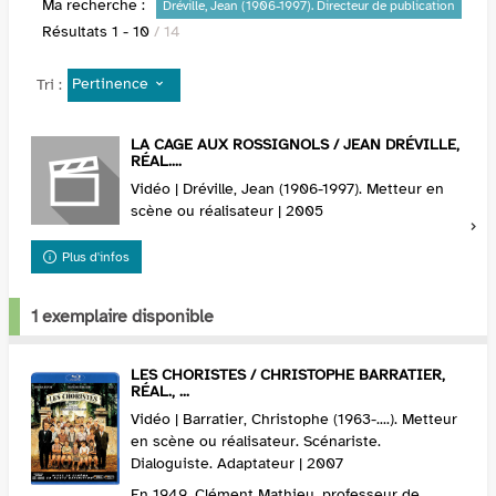
Ma recherche :
Dréville, Jean (1906-1997). Directeur de publication
Résultats
1
-
10
/ 14
Pertinence
Tri :
LA CAGE AUX ROSSIGNOLS / JEAN DRÉVILLE,
RÉAL....
Vidéo | Dréville, Jean (1906-1997). Metteur en
scène ou réalisateur | 2005
Plus d'infos
1 exemplaire disponible
LES CHORISTES / CHRISTOPHE BARRATIER,
RÉAL., ...
Vidéo | Barratier, Christophe (1963-....). Metteur
en scène ou réalisateur. Scénariste.
Dialoguiste. Adaptateur | 2007
En 1949, Clément Mathieu, professeur de