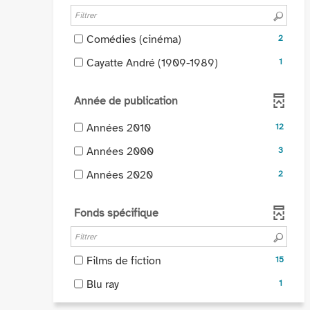
est
-
à
recherche
cocher
mise
la
jour
est
pour
à
recherche
-
Comédies (cinéma)
automatiquement
2
mise
ajouter
jour
est
2
à
le
-
Cayatte André (1909-1989)
automatiquement
1
mise
résultats
jour
filtre
1
à
-
automatiquement
-
résultats
jour
cocher
Année de publication
la
-
automatiquement
pour
recherche
cocher
-
Années 2010
12
ajouter
est
pour
12
le
mise
-
Années 2000
3
ajouter
résultats
filtre
à
3
le
-
-
Années 2020
-
2
jour
résultats
filtre
cocher
2
la
automatiquement
-
-
pour
résultats
recherche
cocher
Fonds spécifique
la
ajouter
-
est
pour
recherche
le
cocher
mise
ajouter
est
filtre
pour
à
le
-
mise
Films de fiction
15
-
ajouter
jour
filtre
15
à
la
le
automatiquement
-
Blu ray
1
-
résultats
jour
recherche
filtre
1
la
-
automatiquement
est