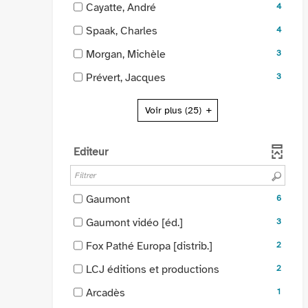
la
le
-
Cayatte, André
automatiquement
4
-
résultats
recherche
filtre
4
la
-
-
Spaak, Charles
4
est
-
résultats
recherche
cocher
4
mise
la
-
-
Morgan, Michèle
3
est
pour
résultats
à
recherche
cocher
3
mise
ajouter
-
-
Prévert, Jacques
jour
3
est
pour
résultats
à
le
cocher
3
automatiquement
mise
ajouter
-
jour
filtre
pour
résultats
à
Voir plus
(25)
le
cocher
automatiquement
-
ajouter
-
jour
filtre
pour
la
le
cocher
automatiquement
-
ajouter
recherche
filtre
Editeur
pour
la
le
est
-
ajouter
recherche
filtre
mise
la
le
est
-
à
recherche
filtre
-
Gaumont
6
mise
la
jour
est
-
6
à
recherche
-
Gaumont vidéo [éd.]
3
automatiquement
mise
la
résultats
jour
est
3
à
recherche
-
-
Fox Pathé Europa [distrib.]
2
automatiquement
mise
résultats
jour
est
cocher
2
à
-
-
LCJ éditions et productions
2
automatiquement
mise
pour
résultats
jour
cocher
2
à
ajouter
-
-
Arcadès
1
automatiquement
pour
résultats
jour
le
cocher
1