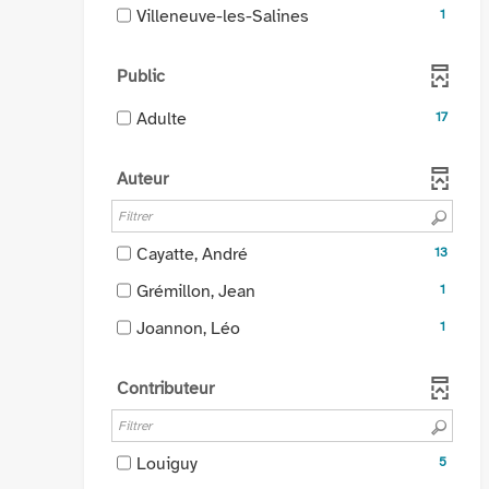
1
la
-
-
Villeneuve-les-Salines
-
1
jour
pour
résultats
recherche
cocher
1
la
automatiquement
ajouter
-
est
pour
résultats
recherche
le
cocher
Public
mise
ajouter
-
est
filtre
pour
à
le
cocher
mise
-
Adulte
-
17
ajouter
jour
filtre
pour
à
17
la
le
automatiquement
-
ajouter
jour
résultats
recherche
filtre
Auteur
la
le
automatiquement
-
est
-
recherche
filtre
cocher
mise
la
est
-
pour
à
recherche
mise
-
Cayatte, André
la
13
ajouter
jour
est
à
13
recherche
le
automatiquement
mise
-
Grémillon, Jean
1
jour
résultats
est
filtre
à
1
automatiquement
-
-
mise
Joannon, Léo
1
-
jour
résultats
cocher
1
à
la
automatiquement
-
pour
résultats
jour
recherche
cocher
Contributeur
ajouter
-
automatiquement
est
pour
le
cocher
mise
ajouter
filtre
pour
à
le
-
Louiguy
5
-
ajouter
jour
filtre
5