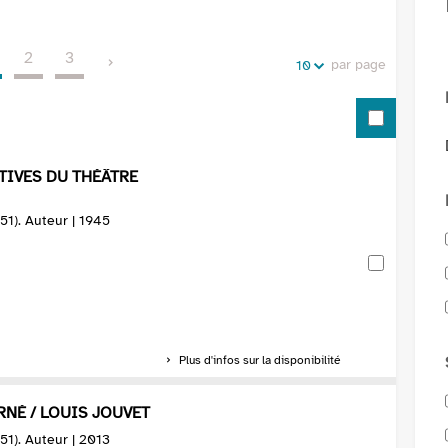
de
vos
la
recherches
2
3
recherche
par page
10
TIVES DU THÉÂTRE
951). Auteur | 1945
Plus d'infos sur la disponibilité
NÉ / LOUIS JOUVET
951). Auteur | 2013