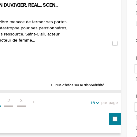
 DUVIVIER, RÉAL., SCÉN...
vière menace de fermer ses portes.
catastrophe pour ses pensionnaires,
 ressource. Saint-Clair, acteur
ucteur de femme...
Plus d'infos sur la disponibilité
2
3
par page
10