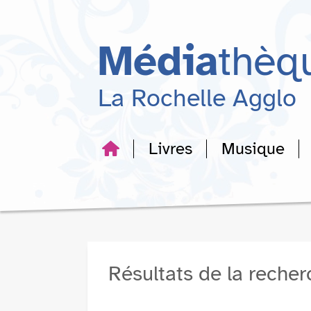
Aller
Aller
Aller
au
au
à
menu
contenu
la
Média
thèq
recherche
La Rochelle Agglo
Livres
Musique
Résultats de la reche