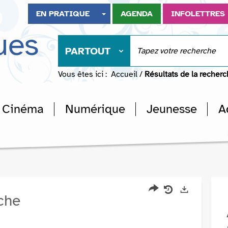
EN PRATIQUE
AGENDA
INFOLETTRES
ues
PARTOUT
Vous êtes ici :
Accueil
/
Résultats de la recher
Cinéma
Numérique
Jeunesse
A
rche
Partager
Historique
Exports
l'URL
de