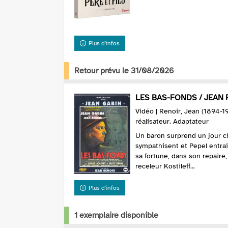
Plus d'infos
Retour prévu le 31/08/2026
LES BAS-FONDS / JEAN RE
Vidéo | Renoir, Jean (1894-1
réalisateur. Adaptateur
Un baron surprend un jour che
sympathisent et Pepel entrain
sa fortune, dans son repaire
receleur Kostileff...
Plus d'infos
1 exemplaire disponible