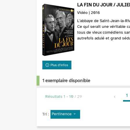
LA FIN DU JOUR / JULIEN
Vidéo | 2016
L'abbaye de Saint-Jean-la-Ri
Ce qui serait une véritable 
tous de vieux comédiens sans
autrefois adulé et grand séd
Plus d'infos
1 exemplaire disponible
1
Résultats
1
-
10
/ 29
Pertinence
Tri :