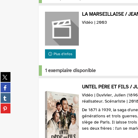
LA MARSEILLAISE / JEAN
Vidéo | 2003
Plus d'infos
1 exemplaire disponible
Partager
sur
Partager
UNTEL PÈRE ET FILS / JUL
twitter
sur
(Nouvelle
Vidéo | Duvivier, Julien (189
Partager
facebook
réalisateur. Scénariste | 201
fenêtre)
sur
(Nouvelle
Partager
tumblr
De 1871 à 1939, la saga d'une
fenêtre)
sur
(Nouvelle
générations et trois guerres.
pinterest
siège de Paris. Il laisse trois
fenêtre)
(Nouvelle
ses deux frères : l'un se marie
fenêtre)