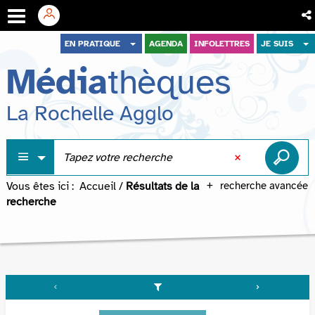
Aller
Aller
Aller
EN PRATIQUE
AGENDA
INFOLETTRES
JE SUIS
au
au
à
Média
thèques
menu
contenu
la
recherche
La Rochelle Agglo
Vous êtes ici :
Accueil
/
Résultats de la
recherche avancée
recherche