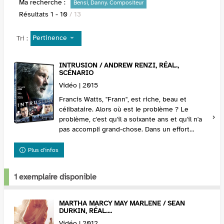
Ma recherche :
Bensi, Danny. Compositeur
Résultats
1
-
10
/ 13
Pertinence
Tri :
INTRUSION / ANDREW RENZI, RÉAL.,
SCÉNARIO
Vidéo | 2015
Francis Watts, "Frann", est riche, beau et
célibataire. Alors où est le problème ? Le
problème, c'est qu'il a soixante ans et qu'il n'a
pas accompli grand-chose. Dans un effort
désespéré pour recommencer une nouvelle vie,
ce phila...
Plus d'infos
1 exemplaire disponible
MARTHA MARCY MAY MARLENE / SEAN
DURKIN, RÉAL....
Vidéo | 2012