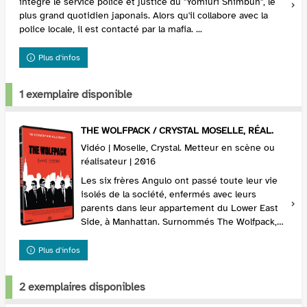
intègre le service police et justice du "Yomiuri Shimbun", le
plus grand quotidien japonais. Alors qu'il collabore avec la
police locale, il est contacté par la mafia. ...
Plus d'infos
1 exemplaire disponible
THE WOLFPACK / CRYSTAL MOSELLE, RÉAL.
Vidéo | Moselle, Crystal. Metteur en scène ou
réalisateur | 2016
Les six frères Angulo ont passé toute leur vie
isolés de la société, enfermés avec leurs
parents dans leur appartement du Lower East
Side, à Manhattan. Surnommés The Wolfpack,
ils ne connaissent personne hormis leur famille
et n'o...
Plus d'infos
2 exemplaires disponibles