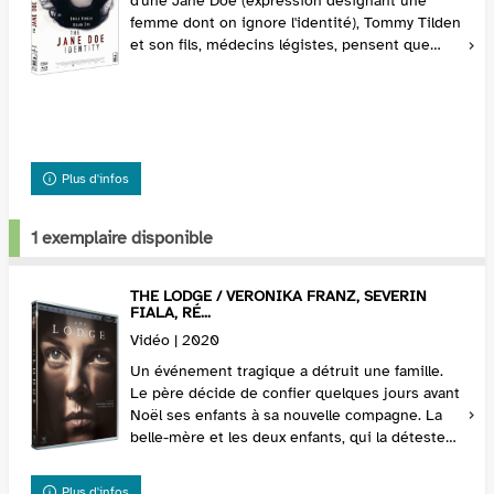
d'une Jane Doe (expression désignant une
femme dont on ignore l'identité), Tommy Tilden
et son fils, médecins légistes, pensent que
l'autopsie ne sera qu'une simple formalité. Au
fur et...
Plus d'infos
1 exemplaire disponible
THE LODGE / VERONIKA FRANZ, SEVERIN
FIALA, RÉ...
Vidéo | 2020
Un événement tragique a détruit une famille.
Le père décide de confier quelques jours avant
Noël ses enfants à sa nouvelle compagne. La
belle-mère et les deux enfants, qui la détestent,
se retrouvent dans un chalet isolé en pleine...
Plus d'infos