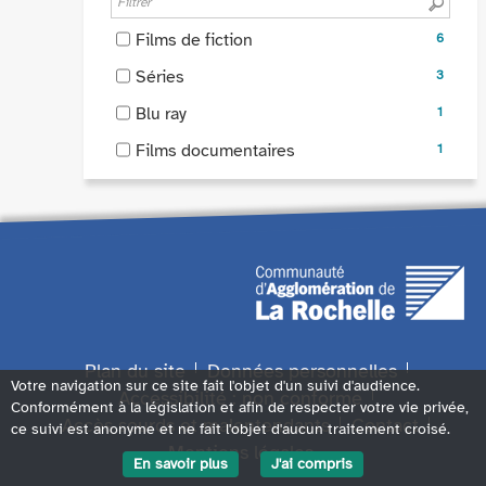
à
ajouter
automatiquement
pour
jour
le
-
Films de fiction
6
ajouter
automatiquement
filtre
6
le
-
Séries
3
-
résultats
filtre
3
la
-
-
Blu ray
1
-
résultats
recherche
cocher
1
la
-
-
Films documentaires
est
1
pour
résultats
recherche
cocher
1
mise
ajouter
-
est
pour
résultats
à
le
cocher
mise
ajouter
-
jour
filtre
pour
à
le
cocher
automatiquement
-
ajouter
jour
filtre
pour
la
le
automatiquement
-
ajouter
recherche
filtre
la
le
est
-
recherche
filtre
mise
la
est
-
Plan du site
Données personnelles
à
recherche
mise
Votre navigation sur ce site fait l'objet d'un suivi d'audience.
la
Accessibilité : non conforme
jour
est
Conformément à la législation et afin de respecter votre vie privée,
à
recherche
automatiquement
mise
Accès sourds et malentendants
Contact
ce suivi est anonyme et ne fait l'objet d'aucun traitement croisé.
jour
est
à
Mentions légales
automatiquement
mise
En savoir plus
J'ai compris
jour
à