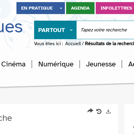
EN PRATIQUE
AGENDA
INFOLETTRES
ues
PARTOUT
Vous êtes ici :
Accueil
/
Résultats de la recher
Cinéma
Numérique
Jeunesse
A
rche
Partager
Historique
Exports
l'URL
de