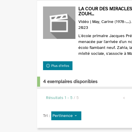
LA COUR DES MIRACLES
ZOUH...
Vidéo | May, Carine (1978-....
2023
L'école primaire Jacques Pré
menacée par l'arrivée d'un n
écolo flambant neuf. Zahia, l
mixité sociale, s'associe à Ma
Plus d'infos
4 exemplaires disponibles
Résultats
1
-
5
/ 5
Pertinence
Tri :