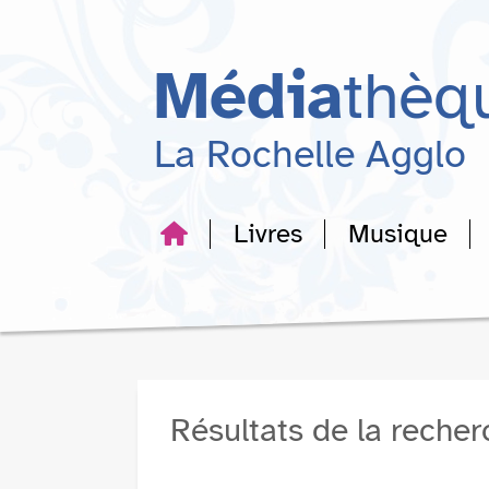
Aller
Aller
Aller
au
au
à
menu
contenu
la
Média
thèq
recherche
La Rochelle Agglo
Livres
Musique
Résultats de la reche