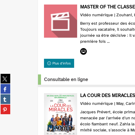
MASTER OF THE CLASSE
Vidéo numérique | Zouhani, H
Berry est professeur des éco
Toujours vacataire, il souhai
journée va être décisive : il 
première fois ...
Plus d'infos
Partager
Consultable en ligne
sur
Partager
twitter
sur
LA COUR DES MIRACLE
(Nouvelle
Partager
facebook
fenêtre)
sur
Vidéo numérique | May, Carin
(Nouvelle
Partager
tumblr
Jacques Prévert, école prima
fenêtre)
sur
(Nouvelle
menacée par l’arrivée d’un n
pinterest
fenêtre)
écolo flambant neuf. Zahia la
(Nouvelle
mixité sociale, s’associe à Ma
fenêtre)