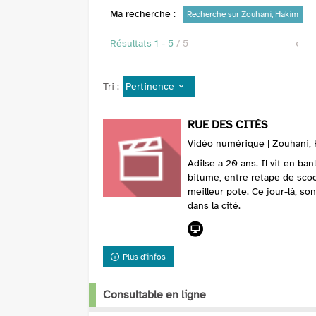
Ma recherche :
Recherche sur Zouhani, Hakim
Résultats
1
-
5
/ 5
Pertinence
Tri :
RUE DES CITÉS
Vidéo numérique | Zouhani, 
Adilse a 20 ans. Il vit en ban
bitume, entre retape de scoo
meilleur pote. Ce jour-là, so
dans la cité.
Plus d'infos
Consultable en ligne