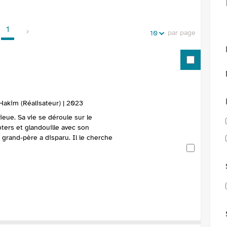
de
vos
la
recherches
1
recherche
par page
10
Hakim (Réalisateur) | 2023
lieue. Sa vie se déroule sur le
ters et glandouille avec son
n grand-père a disparu. Il le cherche