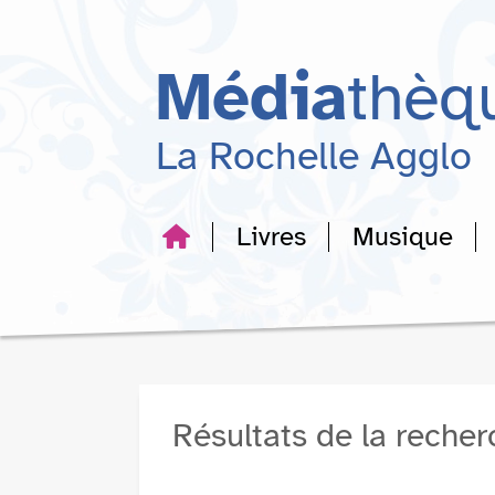
Aller
Aller
Aller
au
au
à
menu
contenu
la
Média
thèq
recherche
La Rochelle Agglo
Livres
Musique
Résultats de la reche