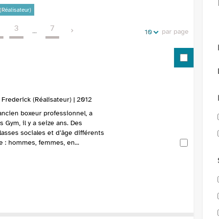
de
vos
Réalisateur)
la
recherches
3
7
recherche
...
par page
10
rederick (Réalisateur) | 2012
 ancien boxeur professionnel, a
 Gym, il y a seize ans. Des
asses sociales et d’âge différents
e : hommes, femmes, en...