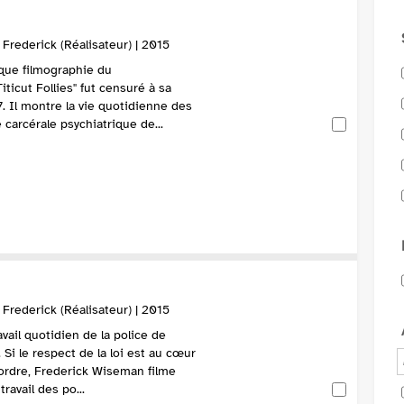
rederick (Réalisateur) | 2015
ique filmographie du
ticut Follies" fut censuré à sa
. Il montre la vie quotidienne des
 carcérale psychiatrique de...
rederick (Réalisateur) | 2015
vail quotidien de la police de
 Si le respect de la loi est au cœur
l'ordre, Frederick Wiseman filme
ravail des po...