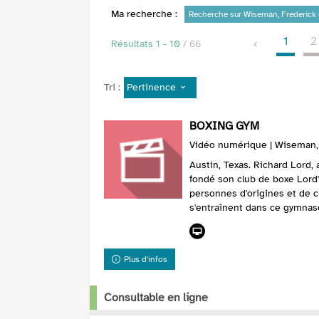
Ma recherche :
Recherche sur Wiseman, Frederick (
1
2
Résultats
1
-
10
/ 66
Pertinence
Tri :
BOXING GYM
Vidéo numérique | Wiseman, F
Austin, Texas. Richard Lord,
fondé son club de boxe Lord's
personnes d'origines et de cl
s'entraînent dans ce gymnas
Plus d'infos
Consultable en ligne