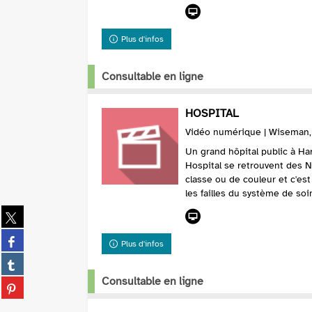
Plus d'infos
Consultable en ligne
HOSPITAL
Vidéo numérique | Wiseman, F
Un grand hôpital public à H
Hospital se retrouvent des N
classe ou de couleur et c'es
les failles du système de soin
Partager
sur
Partager
twitter
Plus d'infos
sur
(Nouvelle
Partager
facebook
fenêtre)
sur
Consultable en ligne
(Nouvelle
Partager
tumblr
fenêtre)
sur
(Nouvelle