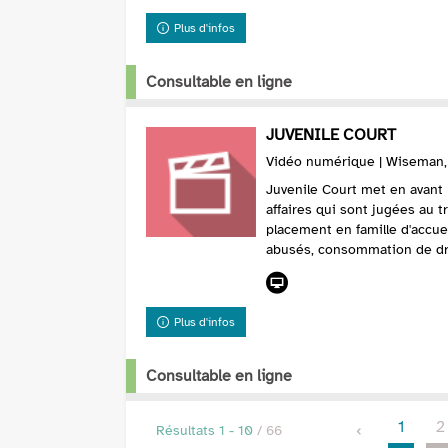
Plus d'infos
Consultable en ligne
JUVENILE COURT
Vidéo numérique | Wiseman, F
Juvenile Court met en avant l
affaires qui sont jugées au 
placement en famille d'accue
abusés, consommation de dro
Plus d'infos
Consultable en ligne
1
2
Résultats
1
-
10
/ 66