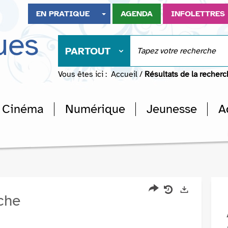
EN PRATIQUE
AGENDA
INFOLETTRES
ues
PARTOUT
Vous êtes ici :
Accueil
/
Résultats de la recher
Cinéma
Numérique
Jeunesse
A
rche
Partager
Historique
Exports
l'URL
de