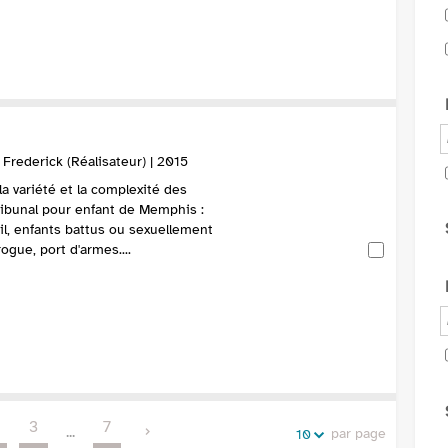
rederick (Réalisateur) | 2015
a variété et la complexité des
tribunal pour enfant de Memphis :
il, enfants battus ou sexuellement
gue, port d'armes....
3
7
...
par page
10