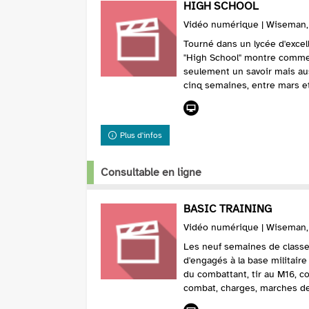
pinterest
HIGH SCHOOL
fenêtre)
(Nouvelle
Vidéo numérique | Wiseman, F
fenêtre)
Tourné dans un lycée d'excell
"High School" montre commen
seulement un savoir mais aus
cinq semaines, entre mars et a
Plus d'infos
Consultable en ligne
BASIC TRAINING
Vidéo numérique | Wiseman, F
Les neuf semaines de classe
d'engagés à la base militaire
du combattant, tir au M16, c
combat, charges, marches de 