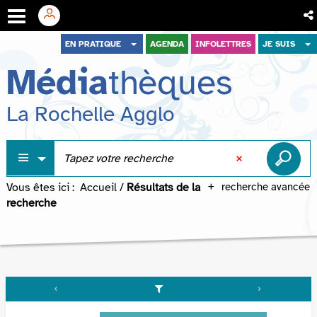
Aller
Aller
Aller
EN PRATIQUE
AGENDA
INFOLETTRES
JE SUIS
au
au
à
Média
thèques
menu
contenu
la
recherche
La Rochelle Agglo
Vous êtes ici :
Accueil
/
Résultats de la
recherche avancée
recherche