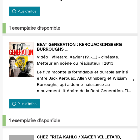
circonstances. Même quand elles sont
exposée...
Plus d'infos
1 exemplaire disponible
BEAT GENERATION : KEROUAC GINSBERG
BURROUGHS ...
Vidéo | Villetard, Xavier (19..-....) - cinéaste.
Metteur en scène ou réalisateur | 2013
Le film raconte la formidable et durable amitié
entre Jack Kerouac, Allen Ginsberg et William
Burroughs, qui a donné naissance au
mouvement littéraire de la Beat Generation. Il
commence à New York, à la fin de la Seconde
Guerre mo...
Plus d'infos
1 exemplaire disponible
CHEZ FRIDA KAHLO / XAVIER VILLETARD,