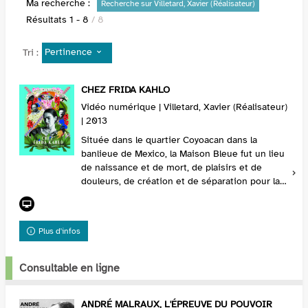
Ma recherche :
Recherche sur Villetard, Xavier (Réalisateur)
Résultats
1
-
8
/ 8
Pertinence
Tri :
CHEZ FRIDA KAHLO
Vidéo numérique | Villetard, Xavier (Réalisateur)
| 2013
Située dans le quartier Coyoacan dans la
banlieue de Mexico, la Maison Bleue fut un lieu
de naissance et de mort, de plaisirs et de
douleurs, de création et de séparation pour la
peintre mexicaine Frida Kahlo. Dans les années
1930...
Plus d'infos
Consultable en ligne
ANDRÉ MALRAUX, L'ÉPREUVE DU POUVOIR