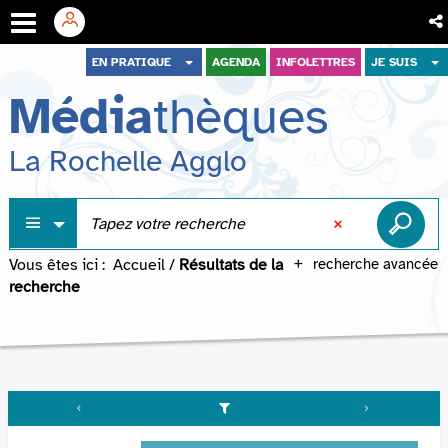
Aller
Aller
Aller
EN PRATIQUE
AGENDA
INFOLETTRES
JE SUIS
au
au
à
Média
thèques
menu
contenu
la
recherche
La Rochelle Agglo
Vous êtes ici :
Accueil
/
Résultats de la
recherche avancée
recherche