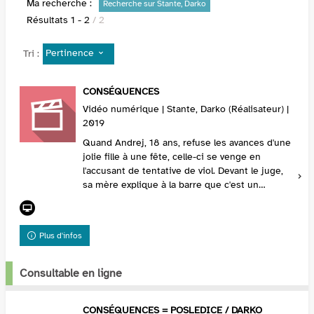
Ma recherche :
Recherche sur Stante, Darko
Résultats
1
-
2
/ 2
Pertinence
Tri :
CONSÉQUENCES
Vidéo numérique | Stante, Darko (Réalisateur) |
2019
Quand Andrej, 18 ans, refuse les avances d'une
jolie fille à une fête, celle-ci se venge en
l'accusant de tentative de viol. Devant le juge,
sa mère explique à la barre que c'est un
mauvais fils et que sa famille ne supporte plus
...
Plus d'infos
Consultable en ligne
CONSÉQUENCES = POSLEDICE / DARKO