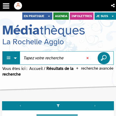
Aller
Aller
Aller
EN PRATIQUE
AGENDA
INFOLETTRES
JE SUIS
au
au
à
Média
thèques
menu
contenu
la
recherche
La Rochelle Agglo
Vous êtes ici :
Accueil
/
Résultats de la
recherche avancée
recherche