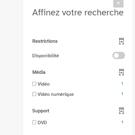
Affinez votre recherche
Restrictions
-
Disponibilité
cocher
pour
Média
ajouter
le
-
Vidéo
1
filtre
1
-
Vidéo numérique
-
1
résultats
1
la
-
résultats
recherche
cocher
Support
-
est
pour
cocher
mise
-
DVD
1
ajouter
pour
à
1
le
ajouter
jour