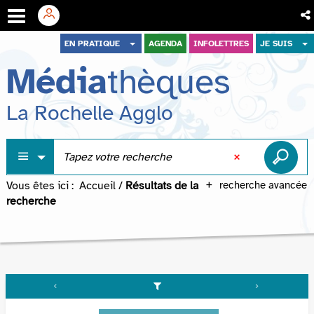
Aller
Aller
Aller
EN PRATIQUE
AGENDA
INFOLETTRES
JE SUIS
au
au
à
Média
thèques
menu
contenu
la
recherche
La Rochelle Agglo
Vous êtes ici :
Accueil
/
Résultats de la
recherche avancée
recherche