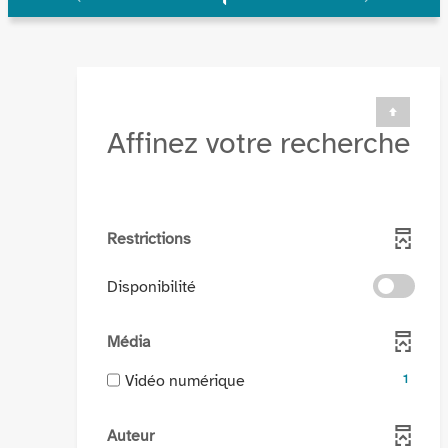
Affinez votre recherche
Restrictions
-
Disponibilité
cocher
pour
Média
ajouter
le
-
Vidéo numérique
1
filtre
1
-
résultats
Auteur
la
-