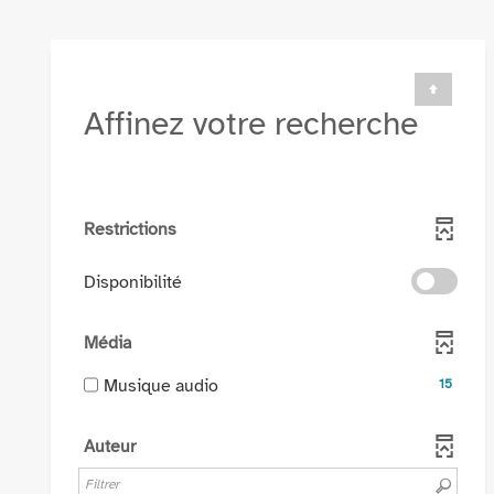
Affinez votre recherche
Restrictions
-
Disponibilité
cocher
pour
Média
ajouter
le
-
Musique audio
15
filtre
15
-
résultats
Auteur
la
-
recherche
cocher