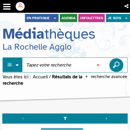
Aller
Aller
Aller
EN PRATIQUE
AGENDA
INFOLETTRES
JE SUIS
au
au
à
Média
thèques
menu
contenu
la
recherche
La Rochelle Agglo
Vous êtes ici :
Accueil
/
Résultats de la
recherche avancée
recherche