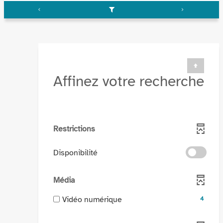
Affinez votre recherche
Restrictions
-
Disponibilité
cocher
pour
Média
ajouter
le
-
Vidéo numérique
4
filtre
4
-
résultats