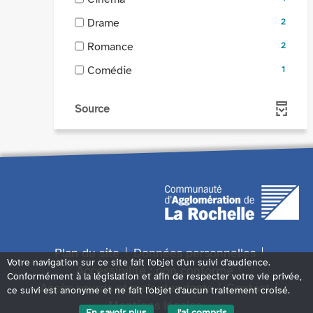
-
ajouter
filtre
4
la
le
-
Drame
2
-
résultats
recherche
filtre
2
la
-
-
Romance
2
est
-
résultats
recherche
cocher
2
mise
la
-
-
Comédie
1
est
pour
résultats
à
recherche
cocher
1
mise
ajouter
-
jour
est
pour
résultats
à
le
cocher
Source
automatiquement
mise
ajouter
-
jour
filtre
pour
à
le
cocher
automatiquement
-
ajouter
jour
filtre
pour
la
le
automatiquement
-
ajouter
recherche
filtre
la
le
est
-
recherche
filtre
mise
la
est
-
à
recherche
mise
la
jour
est
à
recherche
automatiquement
mise
Plan du site
Données personnelles
jour
est
à
Votre navigation sur ce site fait l'objet d'un suivi d'audience.
automatiquement
Accessibilité : non conforme
mise
jour
Conformément à la législation et afin de respecter votre vie privée,
à
Accès sourds et malentendants
Contact
ce suivi est anonyme et ne fait l'objet d'aucun traitement croisé.
automatiquement
jour
Mentions légales
En savoir plus
J'ai compris