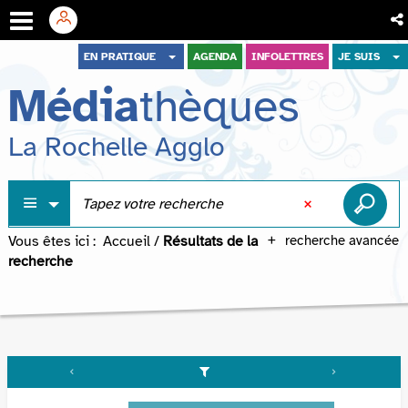
Aller
Aller
Aller
EN PRATIQUE
AGENDA
INFOLETTRES
JE SUIS
au
au
à
Média
thèques
menu
contenu
la
recherche
La Rochelle Agglo
Vous êtes ici :
Accueil
/
Résultats de la
recherche avancée
recherche