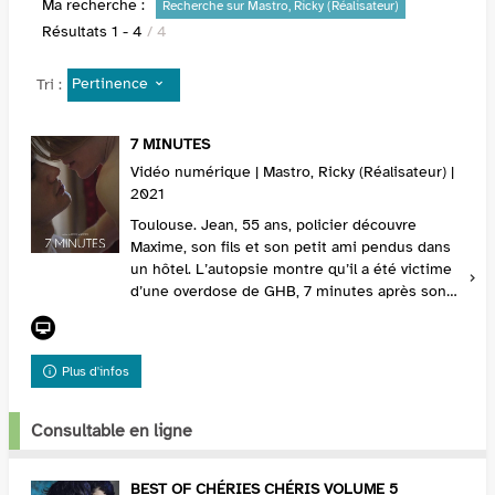
Ma recherche :
Recherche sur Mastro, Ricky (Réalisateur)
Résultats
1
-
4
/ 4
Pertinence
Tri :
7 MINUTES
Vidéo numérique | Mastro, Ricky (Réalisateur) |
2021
Toulouse. Jean, 55 ans, policier découvre
Maxime, son fils et son petit ami pendus dans
un hôtel. L’autopsie montre qu’il a été victime
d’une overdose de GHB, 7 minutes après son
copain. Lors de la veillée organisée par les amis
d...
Plus d'infos
Consultable en ligne
BEST OF CHÉRIES CHÉRIS VOLUME 5