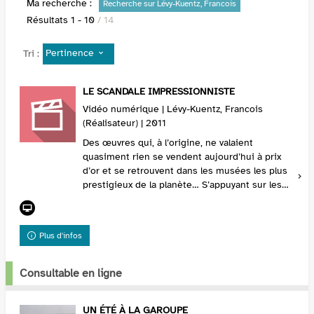
Ma recherche :
Recherche sur Lévy-Kuentz, Francois
Résultats
1
-
10
/ 14
Pertinence
Tri :
LE SCANDALE IMPRESSIONNISTE
Vidéo numérique | Lévy-Kuentz, Francois
(Réalisateur) | 2011
Des œuvres qui, à l’origine, ne valaient
quasiment rien se vendent aujourd’hui à prix
d’or et se retrouvent dans les musées les plus
prestigieux de la planète… S’appuyant sur les
lettres des principaux protagonistes du
mouvement (...
Plus d'infos
Consultable en ligne
UN ÉTÉ À LA GAROUPE