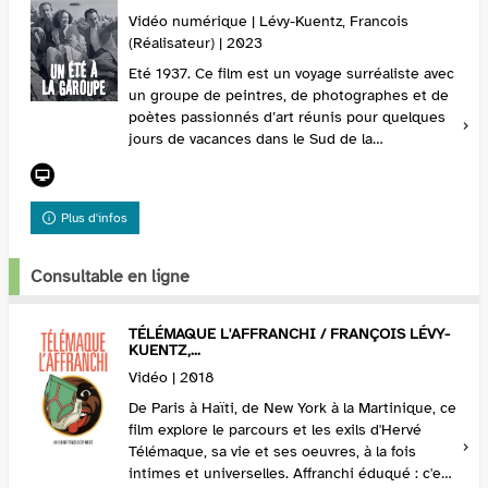
Vidéo numérique | Lévy-Kuentz, Francois
(Réalisateur) | 2023
Eté 1937. Ce film est un voyage surréaliste avec
un groupe de peintres, de photographes et de
poètes passionnés d’art réunis pour quelques
jours de vacances dans le Sud de la
France.Chronique d'un été, ce film montre la fin
d'une ...
Plus d'infos
Consultable en ligne
TÉLÉMAQUE L'AFFRANCHI / FRANÇOIS LÉVY-
KUENTZ,...
Vidéo | 2018
De Paris à Haïti, de New York à la Martinique, ce
film explore le parcours et les exils d'Hervé
Télémaque, sa vie et ses oeuvres, à la fois
intimes et universelles. Affranchi éduqué : c'est