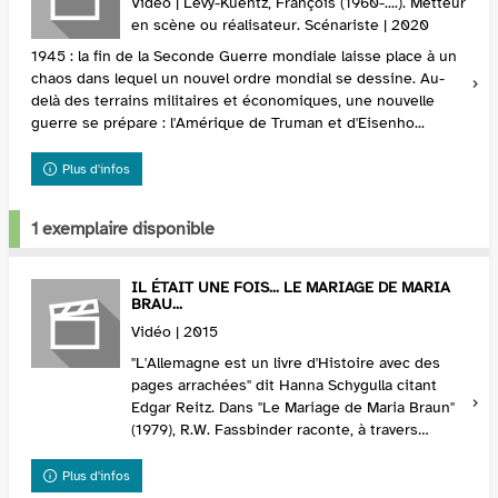
Vidéo | Lévy-Kuentz, François (1960-....). Metteur
en scène ou réalisateur. Scénariste | 2020
1945 : la fin de la Seconde Guerre mondiale laisse place à un
chaos dans lequel un nouvel ordre mondial se dessine. Au-
delà des terrains militaires et économiques, une nouvelle
guerre se prépare : l'Amérique de Truman et d'Eisenho...
Plus d'infos
1 exemplaire disponible
IL ÉTAIT UNE FOIS... LE MARIAGE DE MARIA
BRAU...
Vidéo | 2015
"L'Allemagne est un livre d'Histoire avec des
pages arrachées" dit Hanna Schygulla citant
Edgar Reitz. Dans "Le Mariage de Maria Braun"
(1979), R.W. Fassbinder raconte, à travers
l'ascension sociale d'une femme dans l'après-
guerre...
Plus d'infos