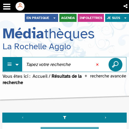
Aller
Aller
Aller
EN PRATIQUE
AGENDA
INFOLETTRES
JE SUIS
au
au
à
Média
thèques
menu
contenu
la
recherche
La Rochelle Agglo
Vous êtes ici :
Accueil
/
Résultats de la
recherche avancée
recherche