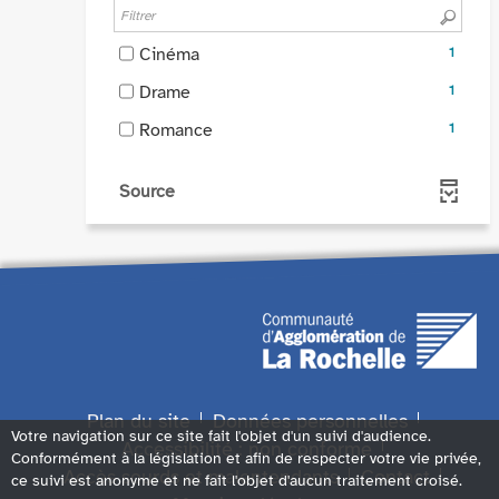
recherche
cocher
mise
la
est
pour
à
recherche
-
Cinéma
1
mise
ajouter
jour
est
1
à
le
-
Drame
automatiquement
1
mise
résultats
jour
filtre
1
à
-
-
Romance
automatiquement
1
-
résultats
jour
cocher
1
la
-
automatiquement
pour
résultats
recherche
cocher
Source
ajouter
-
est
pour
le
cocher
mise
ajouter
filtre
pour
à
le
-
ajouter
jour
filtre
la
le
automatiquement
-
recherche
filtre
la
est
-
recherche
mise
la
est
à
recherche
mise
Plan du site
Données personnelles
jour
est
à
Votre navigation sur ce site fait l'objet d'un suivi d'audience.
automatiquement
Accessibilité : non conforme
mise
jour
Conformément à la législation et afin de respecter votre vie privée,
à
Accès sourds et malentendants
Contact
ce suivi est anonyme et ne fait l'objet d'aucun traitement croisé.
automatiquement
jour