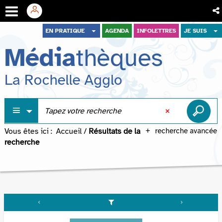
Aller
Aller
Aller
EN PRATIQUE
AGENDA
INFOLETTRES
JE SUIS
au
au
à
Média
thèques
menu
contenu
la
recherche
La Rochelle Agglo
Vous êtes ici :
Accueil
/
Résultats de la
recherche avancée
recherche