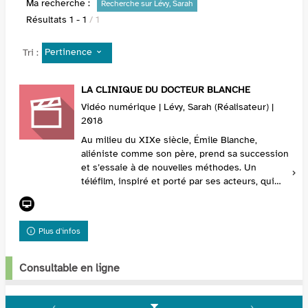
Ma recherche :
Recherche sur Lévy, Sarah
Résultats
1
-
1
/ 1
Pertinence
Tri :
LA CLINIQUE DU DOCTEUR BLANCHE
Vidéo numérique | Lévy, Sarah (Réalisateur) |
2018
Au milieu du XIXe siècle, Émile Blanche,
aliéniste comme son père, prend sa succession
et s’essaie à de nouvelles méthodes. Un
téléfilm, inspiré et porté par ses acteurs, qui
restitue les débats de la psychiatrie de
l’époque. Étu...
Plus d'infos
Consultable en ligne