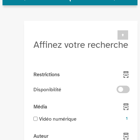
Affinez votre recherche
Restrictions
-
Disponibilité
cocher
pour
Média
ajouter
le
-
Vidéo numérique
1
filtre
1
-
résultats
Auteur
la
-