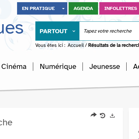
EN PRATIQUE
AGENDA
INFOLETTRES
ues
PARTOUT
Vous êtes ici :
Accueil
/
Résultats de la recher
Cinéma
Numérique
Jeunesse
A
rche
Partager
Historique
Exports
l'URL
de