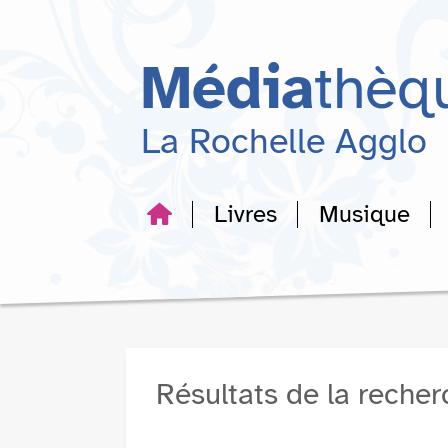
Aller
Aller
Aller
au
au
à
menu
contenu
la
Média
thèq
recherche
La Rochelle Agglo
Livres
Musique
Résultats de la reche