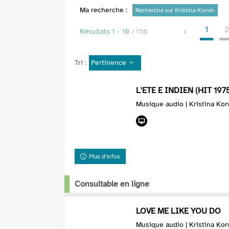
Ma recherche :
Recherche sur Kristina Korvin
1
Résultats
1
-
10
/ 150
Pertinence
Tri :
L'ETE E INDIEN (HIT 197
Musique audio | Kristina Kor
Plus d'infos
Consultable en ligne
LOVE ME LIKE YOU DO
Musique audio | Kristina Kor