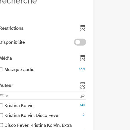
recherche
Restrictions
-
Disponibilité
cocher
pour
Média
ajouter
le
-
Musique audio
150
filtre
150
-
résultats
Auteur
la
-
recherche
cocher
est
pour
mise
-
Kristina Korvin
141
ajouter
à
141
le
-
Kristina Korvin, Disco Fever
2
jour
résultats
filtre
2
automatiquement
-
Disco Fever, Kristina Korvin, Extra
-
résultats