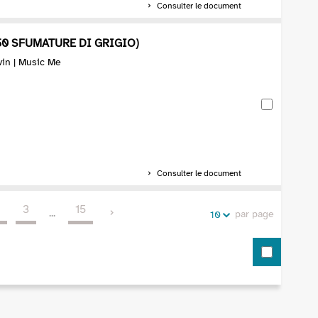
Consulter le document
50 SFUMATURE DI GRIGIO)
vin | Music Me
Consulter le document
2
3
15
...
par page
10