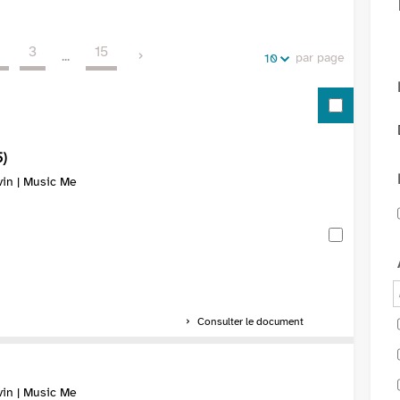
de
vos
la
recherches
2
3
15
recherche
...
par page
10
5)
vin | Music Me
Consulter le document
vin | Music Me