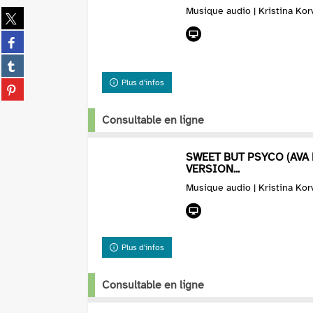
Musique audio | Kristina Kor
Partager
sur
Partager
twitter
sur
(Nouvelle
Partager
facebook
fenêtre)
sur
(Nouvelle
Plus d'infos
Partager
tumblr
fenêtre)
sur
(Nouvelle
pinterest
Consultable en ligne
fenêtre)
(Nouvelle
fenêtre)
SWEET BUT PSYCO (AVA
VERSION...
Musique audio | Kristina Kor
Plus d'infos
Consultable en ligne