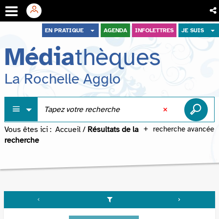
Aller
Aller
Aller
EN PRATIQUE
AGENDA
INFOLETTRES
JE SUIS
au
au
à
Média
thèques
menu
contenu
la
recherche
La Rochelle Agglo
Vous êtes ici :
Accueil
/
Résultats de la
recherche avancée
recherche