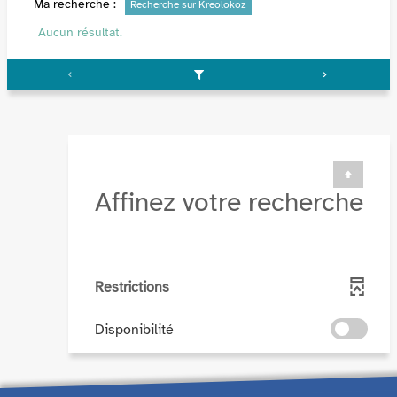
Ma recherche :
Recherche sur Kreolokoz
Aucun résultat.
Affinez votre recherche
Restrictions
-
Disponibilité
cocher
pour
ajouter