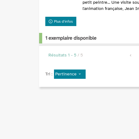
petit peintre... Une visite s
l'animation française, Jean Im
Plus d'infos
1 exemplaire disponible
Résultats
1
-
5
/ 5
Pertinence
Tri :