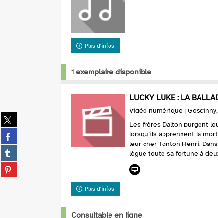
Plus d'infos
1 exemplaire disponible
LUCKY LUKE : LA BALLA
Vidéo numérique | Goscinny,
Partager
Les frères Dalton purgent le
sur
Partager
lorsqu’ils apprennent la mort
twitter
sur
leur cher Tonton Henri. Dans
(Nouvelle
Partager
lègue toute sa fortune à deu
facebook
fenêtre)
sur
(Nouvelle
Partager
tumblr
fenêtre)
sur
(Nouvelle
pinterest
Plus d'infos
fenêtre)
(Nouvelle
fenêtre)
Consultable en ligne