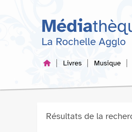
Aller
Aller
Aller
au
au
à
menu
contenu
la
Média
thèq
recherche
La Rochelle Agglo
Livres
Musique
Résultats de la reche