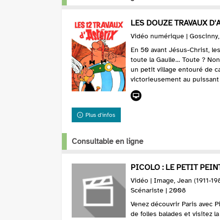
LES DOUZE TRAVAUX D'
Vidéo numérique | Goscinny,
En 50 avant Jésus-Christ, l
toute la Gaulle… Toute ? Non
un petit village entouré de 
victorieusement au puissant 
Plus d'infos
Consultable en ligne
PICOLO : LE PETIT PEINT
Vidéo | Image, Jean (1911-198
Scénariste | 2008
Venez découvrir Paris avec Pi
de folles balades et visitez l