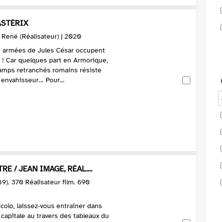
ASTÉRIX
 René (Réalisateur) | 2020
es armées de Jules César occupent
 ! Car quelques part en Armorique,
camps retranchés romains résiste
envahisseur… Pour...
RE / JEAN IMAGE, RÉAL....
9). 370 Réalisateur film. 690
colo, laissez-vous entraîner dans
a capitale au travers des tableaux du