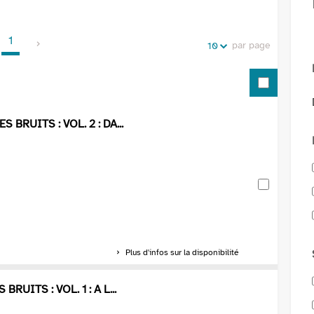
de
vos
la
recherches
1
recherche
par page
10
 BRUITS : VOL. 2 : DA...
Plus d'infos sur la disponibilité
RUITS : VOL. 1 : A L...