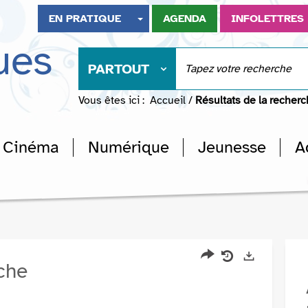
EN PRATIQUE
AGENDA
INFOLETTRES
ues
PARTOUT
Vous êtes ici :
Accueil
/
Résultats de la recher
Cinéma
Numérique
Jeunesse
A
rche
Partager
Historique
Exports
l'URL
de