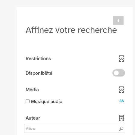
Affinez votre recherche
Restrictions
-
Disponibilité
cocher
pour
Média
ajouter
le
-
Musique audio
68
filtre
68
-
résultats
Auteur
la
-
recherche
cocher
est
pour