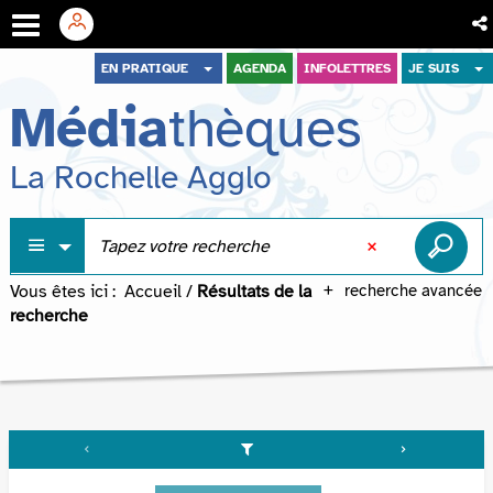
Aller
Aller
Aller
EN PRATIQUE
AGENDA
INFOLETTRES
JE SUIS
au
au
à
Média
thèques
menu
contenu
la
recherche
La Rochelle Agglo
Vous êtes ici :
Accueil
/
Résultats de la
recherche avancée
recherche