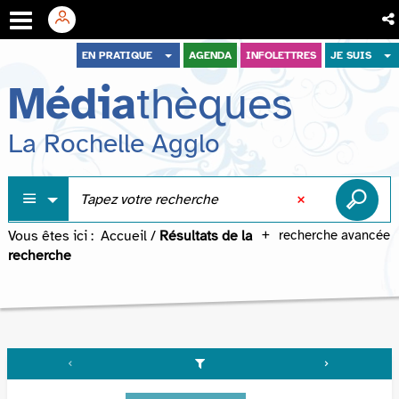
Aller
Aller
Aller
EN PRATIQUE
AGENDA
INFOLETTRES
JE SUIS
au
au
à
Média
thèques
menu
contenu
la
recherche
La Rochelle Agglo
Vous êtes ici :
Accueil
/
Résultats de la
recherche avancée
recherche