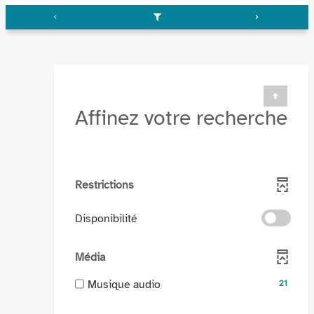
Affinez votre recherche
Restrictions
-
Disponibilité
cocher
pour
Média
ajouter
le
-
Musique audio
21
filtre
21
-