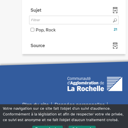
filtre
pour
la
le
cocher
automatiquement
-
ajouter
recherche
filtre
Sujet
pour
la
le
est
-
ajouter
recherche
filtre
mise
la
le
est
-
à
recherche
filtre
-
Pop, Rock
21
mise
la
jour
est
-
21
à
recherche
automatiquement
mise
la
résultats
jour
est
Source
à
recherche
-
automatiquemen
mise
jour
est
cocher
à
automatiquement
mise
pour
jour
à
ajouter
automatiqueme
jour
le
automatiquement
filtre
-
la
recherche
Plan du site
Données personnelles
est
Votre navigation sur ce site fait l'objet d'un suivi d'audience.
Accessibilité : non conforme
mise
Conformément à la législation et afin de respecter votre vie privée,
à
Accès sourds et malentendants
Contact
ce suivi est anonyme et ne fait l'objet d'aucun traitement croisé.
jour
Mentions légales