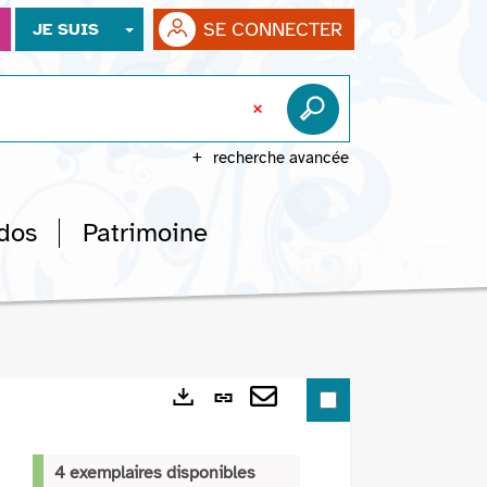
SE CONNECTER
JE SUIS
recherche avancée
dos
Patrimoine
Lien
Exports
permanent
Envoyer
(Nouvelle
par
4 exemplaires disponibles