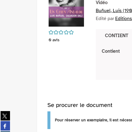
Vidéo
Buñuel, Luis (190
Edité par
Edition
/5
CONTIENT
0
avis
Contient
Se procurer le document
Partager
sur
Pour réserver un exemplaire, il est néce
Partager
twitter
sur