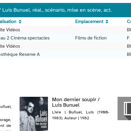
Luis Bunuel, réal., scénario, mise en scène, act.
lisation
Emplacement
C
lte Vidéos
B
eau 2 Cinéma spectacles
Films de fiction
F
lte Vidéos
B
éothèque Reserve A
B
Mon dernier soupir /
Luis Bunuel
ñuel,
Livre | Buñuel, Luis (1900-
1983). Auteur | 1982
orage,
ent de