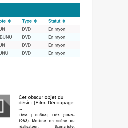
ote
Type
Statut
UN
DVD
En rayon
 BUNU
DVD
En rayon
UN
DVD
En rayon
UNU
DVD
En rayon
Cet obscur objet du
désir : [Film. Découpage
...
Livre | Buñuel, Luis (1900-
1983). Metteur en scène ou
réalisateur. Scénariste.