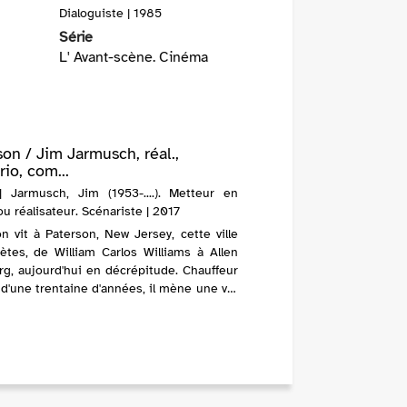
Dialoguiste | 1985
Série
L' Avant-scène. Cinéma
son / Jim Jarmusch, réal.,
io, com...
| Jarmusch, Jim (1953-....). Metteur en
u réalisateur. Scénariste | 2017
n vit à Paterson, New Jersey, cette ville
ètes, de William Carlos Williams à Allen
g, aujourd'hui en décrépitude. Chauffeur
d'une trentaine d'années, il mène une vie
aux côtés de Laura, qui multip...