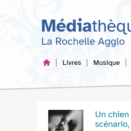
Aller
Aller
Aller
au
au
à
menu
contenu
la
Média
thèq
recherche
La Rochelle Agglo
Livres
Musique
Un chien 
scénario,