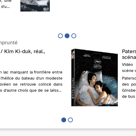
e, une
 d'une
ement
de Don
t bien
ieille
mprunté
 / Kim Ki-duk, réal.,
Pater
scénar
Vidéo 
scène o
n lac marquant la frontière entre
 l'hélice du bateau d'un modeste
Paterso
oréen se retrouve coincé dans
des po
pas d'autre choix que de se laisser
Ginsber
 eaux sud-coréennes...
de bus 
réglée 