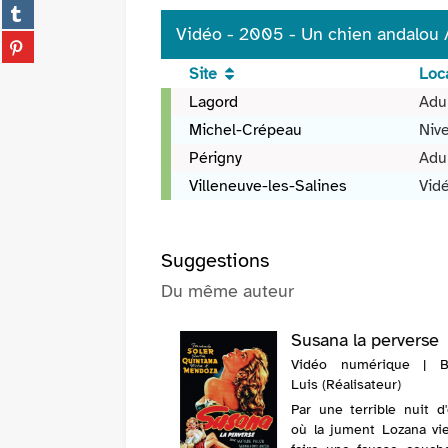
(Nouvelle
Partager
facebook
fenêtre)
sur
Vidéo - 2005 - Un chien andalou / 
(Nouvelle
Partager
tumblr
fenêtre)
sur
(Nouvelle
Site
Loca
pinterest
fenêtre)
Vidéo
Lagord
Adu
(Nouvelle
-
fenêtre)
Michel-Crépeau
Niv
2005
Périgny
Adu
-
Un
Villeneuve-les-Salines
Vid
chien
andalou
/
Suggestions
Luis
Du même auteur
Bunuel,
réal.,
Susana la perverse
scénario,
mise
Vidéo numérique | Bu
en
Luis (Réalisateur)
scène,
Par une terrible nuit d'
act.
où la jument Lozana vi