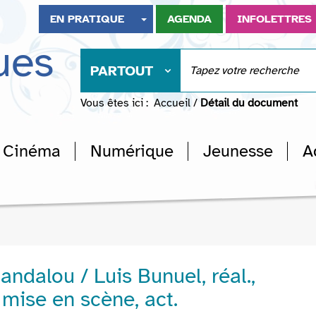
EN PRATIQUE
AGENDA
INFOLETTRES
ues
PARTOUT
Vous êtes ici :
Accueil
/
Détail du document
Cinéma
Numérique
Jeunesse
A
andalou / Luis Bunuel, réal.,
 mise en scène, act.