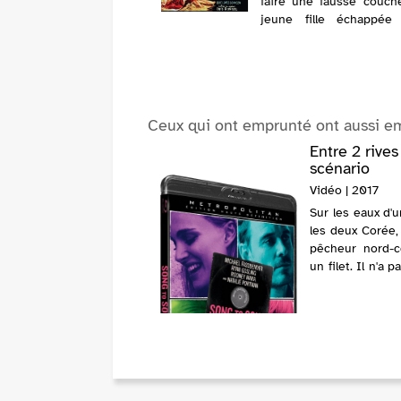
faire une fausse couch
jeune fille échappée
maison de redress
arrive à l'hacienda 
Guadalupe. Elle y es
accueillie, seule la v
servante...
Ceux qui ont emprunté ont aussi e
Entre 2 rives
scénario
Vidéo | 2017
Sur les eaux d'u
les deux Corée,
pêcheur nord-c
un filet. Il n'a 
dériver vers les