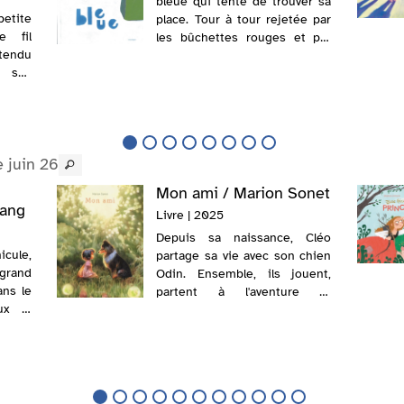
bleue qui tente de trouver sa
petite
place. Tour à tour rejetée par
e fil
les bûchettes rouges et par
tendu
les cailloux bleus, elle est
e ses
finalement acceptée par un
s deux
joyeux groupe de jouets de
lle y
toutes les formes et de tout...
 juin 26
Mon ami / Marion Sonet
Kang
Livre | 2025
Depuis sa naissance, Cléo
icule,
partage sa vie avec son chien
 grand
Odin. Ensemble, ils jouent,
ans le
partent à l'aventure et
ux le
partagent une complicité
re. Au
unique. Quand son
petit,
compagnon, devenu vieux,
, se
s'éteint, la jeune fille est
e et
dévastée. Un jour, tandis...