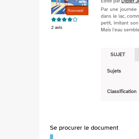
Edité par
Didier 
Par une journée d
dans le lac, comm
4/5
petit, imitant so
2
avis
Mais l'eau semble 
SUJET
Sujets
Classification
Se procurer le document