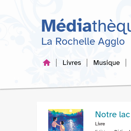
Aller
Aller
Aller
au
au
à
menu
contenu
la
Média
thèq
recherche
La Rochelle Agglo
Livres
Musique
Notre lac
Livre