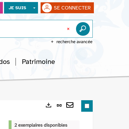
SE CONNECTER
JE SUIS
recherche avancée
dos
Patrimoine
Lien
Exports
permanent
Envoyer
(Nouvelle
par
2 exemplaires disponibles