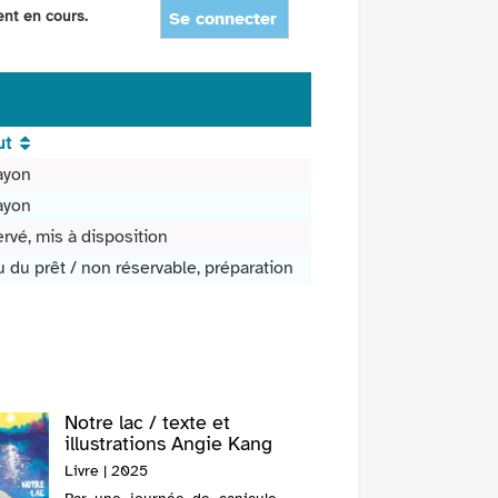
ent en cours.
Se connecter
ut
ayon
ayon
rvé, mis à disposition
u du prêt / non réservable, préparation
Notre lac / texte et
Le rena
illustrations Angie Kang
Quitte
Livre | 2025
Livre |
(1970-....