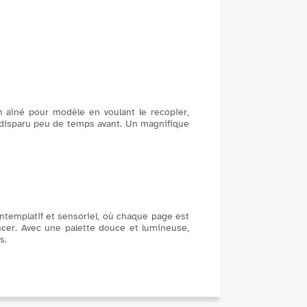
commenter leur histoir...
n aîné pour modèle en voulant le recopier,
, disparu peu de temps avant. Un magnifique
contemplatif et sensoriel, où chaque page est
ancer. Avec une palette douce et lumineuse,
s.