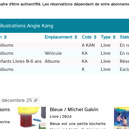
ssaire d'être authentifié. Les réservations dépendent de votre abonnem
 illustrations Angie Kang
n
Emplacement
Cote
Type
Stat
Albums
A KAN
Livre
En r
Albums
Véhicule
KA
Livre
En r
nfants Livres 0-6 ans
Albums
KA
Livre
Rése
Albums
K
Livre
Excl
e décembre 25
sons
Bleue / Michel Galvin
Livre | 2024
erine
Bleue est une petite bûchette