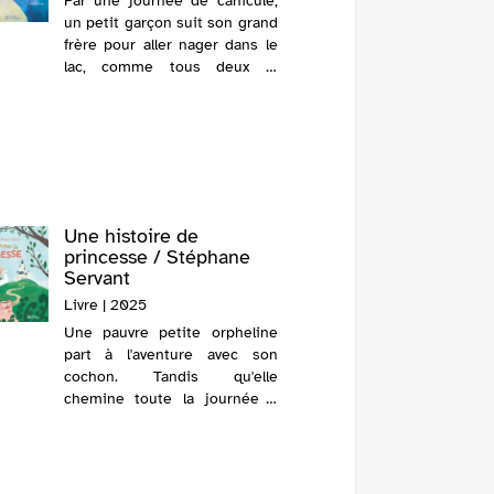
Par une journée de canicule,
un petit garçon suit son grand
Un enfa
frère pour aller nager dans le
arbre un
lac, comme tous deux le
ami. Le 
faisaient avec leur père. Au
patiente
sommet d'un rocher, le petit,
connaiss
imitant son aîné, se
déshabille, s'étire et
s'approche d...
Une histoire de
Mon am
princesse / Stéphane
Metzge
Servant
Livre | 2
Livre | 2025
L'histoi
Une pauvre petite orpheline
enfant e
part à l'aventure avec son
ils déc
cochon. Tandis qu'elle
environ
chemine toute la journée à
scarabée
travers les bois, soudain, un
puis cuei
loup surgit. Un album
humoristique dans lequel les
héros ont le droit de