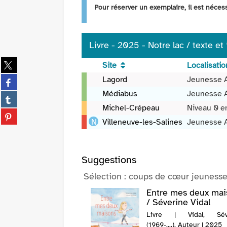
Pour réserver un exemplaire, il est néce
Livre - 2025 - Notre lac / texte et
Partager
Site
Localisatio
sur
Livre
Partager
Lagord
Jeunesse 
twitter
-
sur
Médiabus
Jeunesse 
(Nouvelle
Partager
2025
facebook
fenêtre)
sur
Michel-Crépeau
Niveau 0 e
-
(Nouvelle
Partager
tumblr
Notre
Villeneuve-les-Salines
Jeunesse 
fenêtre)
sur
(Nouvelle
lac
pinterest
fenêtre)
/
(Nouvelle
texte
fenêtre)
Suggestions
et
Sélection
: coups de cœur jeuness
illustrations
Angie
oisins / Kasya
Entre mes deux mai
Kang
sevich
/ Séverine Vidal
 2021
Livre | Vidal, Sév
(1969-....). Auteur | 2025