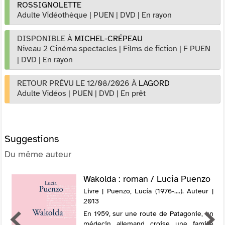
ROSSIGNOLETTE
Adulte Vidéothèque
|
PUEN
|
DVD
|
En rayon
DISPONIBLE À
MICHEL-CRÉPEAU
Niveau 2 Cinéma spectacles
|
Films de fiction
|
F PUEN
|
DVD
|
En rayon
RETOUR PRÉVU LE 12/08/2026
À
LAGORD
Adulte Vidéos
|
PUEN
|
DVD
|
En prêt
Suggestions
Du même auteur
Wakolda : roman / Lucia Puenzo
Livre | Puenzo, Lucía (1976-....). Auteur |
2013
En 1959, sur une route de Patagonie, un
médecin allemand croise une famille