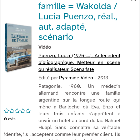
famille = Wakolda /
per
En
(Nou
par
Lucia Puenzo, réal.,
fenê
mai
aut. adapté,
scénario
Vidéo
Puenzo, Lucía (1976-....). Antécédent
bibliographique. Metteur en scène
ou réalisateur. Scénariste
Edité par
Pyramide Vidéo
- 2013
Patagonie, 1960. Un médecin
allemand rencontre une famille
argentine sur la longue route qui
mène à Bariloche où Eva, Enzo et
/5
leurs trois enfants s'apprêtent à
0
avis
ouvrir un hôtel au bord du lac Nahuel
Huapi. Sans connaître sa véritable
identité, ils l'acceptent comme leur premier client. Ils