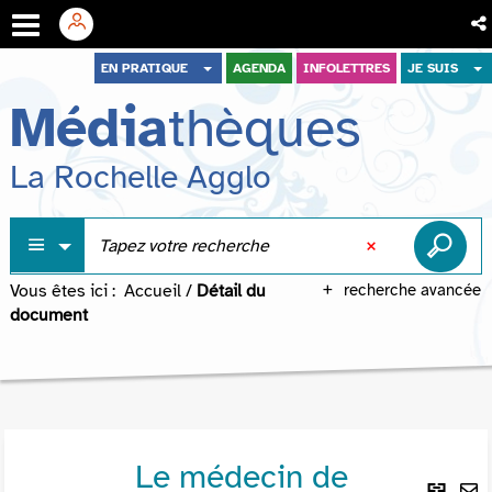
Aller
Aller
Aller
EN PRATIQUE
AGENDA
INFOLETTRES
JE SUIS
au
au
à
Média
thèques
menu
contenu
la
recherche
La Rochelle Agglo
Vous êtes ici :
Accueil
/
Détail du
recherche avancée
document
Le médecin de
Lie