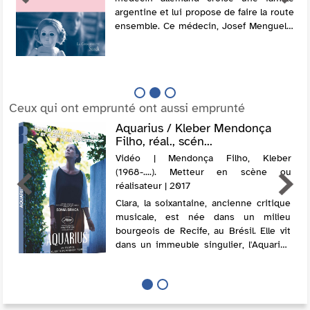
argentine et lui propose de faire la route
ensemble. Ce médecin, Josef Menguele,
est rapidement fasciné par l'un des
enfants, une jeune fille qui porte le...
Ceux qui ont emprunté ont aussi emprunté
Aquarius / Kleber Mendonça
Filho, réal., scén...
Vidéo | Mendonça Filho, Kleber
(1968-....). Metteur en scène ou
réalisateur | 2017
Clara, la soixantaine, ancienne critique
musicale, est née dans un milieu
bourgeois de Recife, au Brésil. Elle vit
dans un immeuble singulier, l'Aquarius
construit dans les années 40, sur la
très huppée Avenida Boa Viagem qui
long...