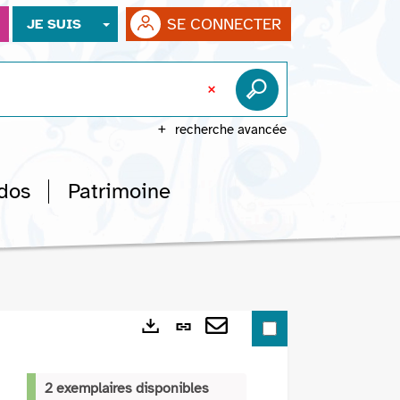
SE CONNECTER
JE SUIS
recherche avancée
dos
Patrimoine
Lien
Exports
permanent
Envoyer
(Nouvelle
par
2 exemplaires disponibles