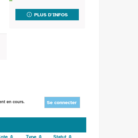
fenêtre)
mail
PLUS D'INFOS
ent en cours.
Se connecter
ote
Type
Statut