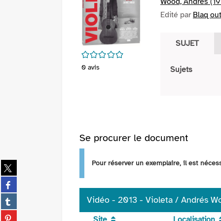
Wood, Andrés (196
Edité par
Blaq ou
SUJET
/5
0
avis
Sujets
Se procurer le document
Pour réserver un exemplaire, il est néce
Partager
sur
Partager
twitter
sur
(Nouvelle
Partager
Vidéo - 2013 - Violeta / Andrés Wo
facebook
fenêtre)
sur
(Nouvelle
Partager
Site
Localisation
tumblr