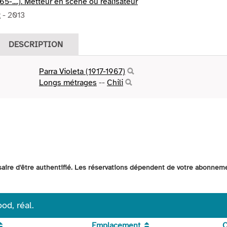
5-....). Metteur en scène ou réalisateur
t
- 2013
DESCRIPTION
Parra Violeta (1917-1967)
Longs métrages
--
Chili
ssaire d'être authentifié. Les réservations dépendent de votre abonnem
od, réal.
Emplacement
C