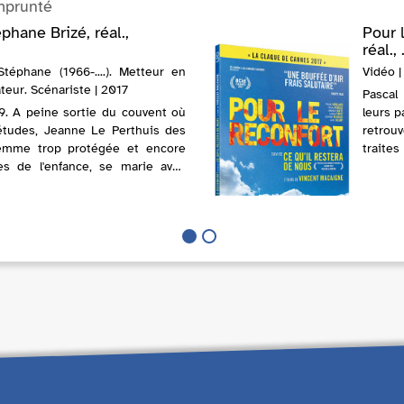
mprunté
phane Brizé, réal.,
Pour 
réal., .
Stéphane (1966-....). Metteur en
Vidéo |
teur. Scénariste | 2017
Pascal
9. A peine sortie du couvent où
leurs p
 études, Jeanne Le Perthuis des
retrou
femme trop protégée et encore
traite
es de l'enfance, se marie avec
amis d'
 Très vite, il se révèle pingre,...