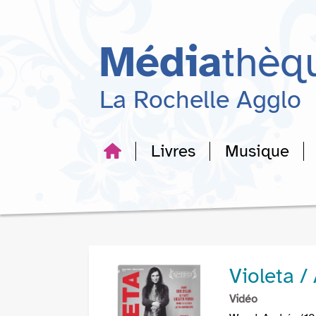
Aller
Aller
Aller
au
au
à
menu
contenu
la
Média
thèq
recherche
La Rochelle Agglo
Livres
Musique
Violeta /
Vidéo