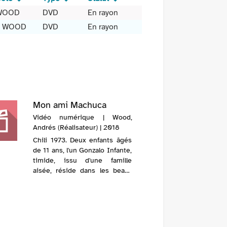
WOOD
DVD
En rayon
F WOOD
DVD
En rayon
Mon ami Machuca
Vidéo numérique | Wood,
Andrés (Réalisateur) | 2018
Chili 1973. Deux enfants âgés
de 11 ans, l'un Gonzalo Infante,
timide, issu d'une famille
aisée, réside dans les beaux
quartiers, l'autre Pedro
Machuca, fils de paysans survit
dans un bidonville. Ces deux
garçons que tout oppose ...