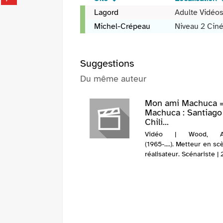
fenêtre)
sur
(Nouvelle
Vidéo
Lagord
Adulte Vidéo
pinterest
fenêtre)
-
Michel-Crépeau
Niveau 2 Cin
(Nouvelle
2013
fenêtre)
-
Violeta
Suggestions
/
Andrés
Du même auteur
Wood,
réal.
Mon ami Machuca 
Machuca : Santiago
Chili...
Vidéo | Wood, An
(1965-....). Metteur en s
réalisateur. Scénariste |