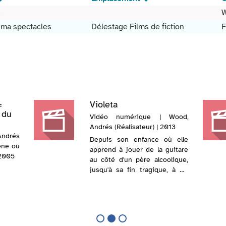
s
éma spectacles
Délestage Films de fiction
=
Violeta
 du
Vidéo numérique | Wood,
Andrés (Réalisateur) | 2013
drés
Depuis son enfance où elle
cène ou
apprend à jouer de la guitare
 2005
au côté d'un père alcoolique,
jusqu'à sa fin tragique, à 50
ans, en passant par ses
succès internationaux dans la
musique et la peinture dans
les années cinquante et
soixant...