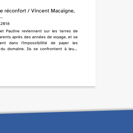
le réconfort / Vincent Macaigne,
..
 2018
 et Pauline reviennent sur les terres de
arents après des années de voyage, et se
vent dans l'impossibilité de payer les
s du domaine. Ils se confrontent à leurs
enfance qui eux, d'origine modeste, ...