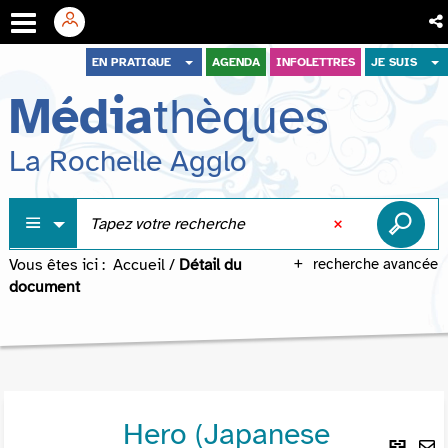
Aller
Aller
Aller
EN PRATIQUE
AGENDA
INFOLETTRES
JE SUIS
au
au
à
Média
thèques
menu
contenu
la
recherche
La Rochelle Agglo
Vous êtes ici :
Accueil
/
Détail du
recherche avancée
document
Hero (Japanese
Lie