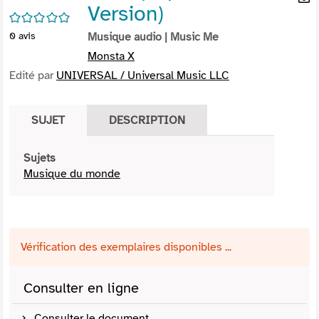
Version)
per
En
/5
(Nou
par
0
avis
Musique audio
| Music Me
fenê
mai
Monsta X
Edité par
UNIVERSAL / Universal Music LLC
SUJET
DESCRIPTION
Sujets
Musique du monde
Vérification des exemplaires disponibles ...
Consulter en ligne
Consulter le document