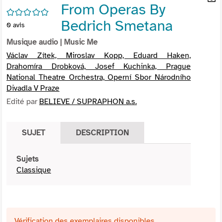
From Operas By
per
En
/5
(Nou
par
Bedrich Smetana
0
avis
fenê
mai
Musique audio
| Music Me
Václav Zítek, Miroslav Kopp, Eduard Haken,
Drahomíra Drobková, Josef Kuchinka, Prague
National Theatre Orchestra, Operní Sbor Národního
Divadla V Praze
Edité par
BELIEVE / SUPRAPHON a.s.
SUJET
DESCRIPTION
Sujets
Classique
Vérification des exemplaires disponibles ...