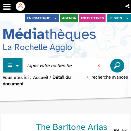
Aller
Aller
Aller
EN PRATIQUE
AGENDA
INFOLETTRES
JE SUIS
au
au
à
Média
thèques
menu
contenu
la
recherche
La Rochelle Agglo
Vous êtes ici :
Accueil
/
Détail du
recherche avancée
document
The Baritone Arias
Lie