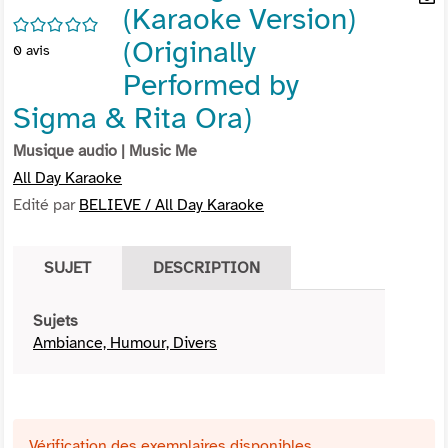
(Karaoke Version)
per
En
/5
(Nou
par
(Originally
0
avis
fenê
mai
Performed by
Sigma & Rita Ora)
Musique audio
| Music Me
All Day Karaoke
Edité par
BELIEVE / All Day Karaoke
SUJET
DESCRIPTION
Sujets
Ambiance, Humour, Divers
Vérification des exemplaires disponibles ...