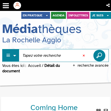
Aller
Aller
Aller
EN PRATIQUE
AGENDA
INFOLETTRES
JE SUIS
au
au
à
Média
thèques
menu
contenu
la
recherche
La Rochelle Agglo
Vous êtes ici :
Accueil
/
Détail du
recherche avancée
document
Coming Home
Lie