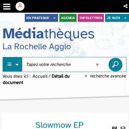
Aller
Aller
Aller
EN PRATIQUE
AGENDA
INFOLETTRES
JE SUIS
au
au
à
Média
thèques
menu
contenu
la
recherche
La Rochelle Agglo
Vous êtes ici :
Accueil
/
Détail du
recherche avancée
document
Slowmow EP
Lie