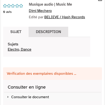
per
Musique audio
| Music Me
En
/5
(Nou
par
Dimi Mechero
0
avis
fenê
mai
Edité par
BELIEVE / Hash Records
SUJET
DESCRIPTION
Sujets
Electro, Dance
Vérification des exemplaires disponibles ...
Consulter en ligne
Consulter le document