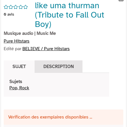
like uma thurman
per
En
/5
(Nou
par
(Tribute to Fall Out
0
avis
fenê
mai
Boy)
Musique audio
| Music Me
Pure Hitstars
Edité par
BELIEVE / Pure Hitstars
SUJET
DESCRIPTION
Sujets
Pop, Rock
Vérification des exemplaires disponibles ...