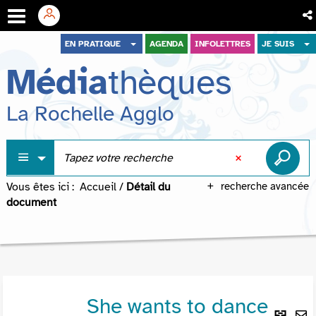
Aller
Aller
Aller
EN PRATIQUE
AGENDA
INFOLETTRES
JE SUIS
au
au
à
Média
thèques
menu
contenu
la
recherche
La Rochelle Agglo
Vous êtes ici :
Accueil
/
Détail du
recherche avancée
document
She wants to dance
Lie