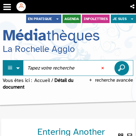
Aller
Aller
Aller
EN PRATIQUE
AGENDA
INFOLETTRES
JE SUIS
au
au
à
Média
thèques
menu
contenu
la
recherche
La Rochelle Agglo
Vous êtes ici :
Accueil
/
Détail du
recherche avancée
document
Entering Another
Lie