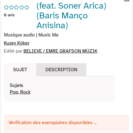
(feat. Soner Arica)
per
En
/5
(Nou
par
(Baris Manço
0
avis
fenê
mai
Anisina)
Musique audio
| Music Me
Kuzey Köker
Edité par
BELIEVE / EMRE GRAFSON MÜZIK
SUJET
DESCRIPTION
Sujets
Pop, Rock
Vérification des exemplaires disponibles ...