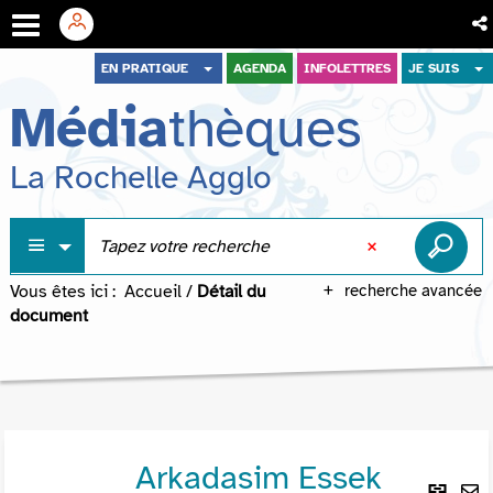
Aller
Aller
Aller
EN PRATIQUE
AGENDA
INFOLETTRES
JE SUIS
au
au
à
Média
thèques
menu
contenu
la
recherche
La Rochelle Agglo
Vous êtes ici :
Accueil
/
Détail du
recherche avancée
document
Arkadasim Essek
Lie