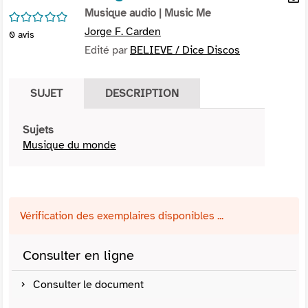
per
Musique audio
| Music Me
En
/5
(Nou
par
Jorge F. Carden
0
avis
fenê
mai
Edité par
BELIEVE / Dice Discos
SUJET
DESCRIPTION
Sujets
Musique du monde
Vérification des exemplaires disponibles ...
Consulter en ligne
Consulter le document