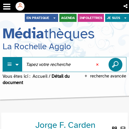
Aller
Aller
Aller
EN PRATIQUE
AGENDA
INFOLETTRES
JE SUIS
au
au
à
Média
thèques
menu
contenu
la
recherche
La Rochelle Agglo
Vous êtes ici :
Accueil
/
Détail du
recherche avancée
document
Jorge F. Carden
Lie