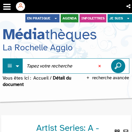
Aller
Aller
Aller
EN PRATIQUE
AGENDA
INFOLETTRES
JE SUIS
au
au
à
Média
thèques
menu
contenu
la
recherche
La Rochelle Agglo
Vous êtes ici :
Accueil
/
Détail du
recherche avancée
document
Artist Series: A -
Lie