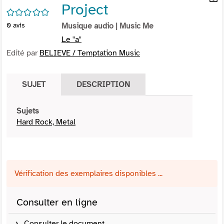
Project
per
En
/5
(Nou
par
0
avis
Musique audio
| Music Me
fenê
mai
Le "a"
Edité par
BELIEVE / Temptation Music
SUJET
DESCRIPTION
Sujets
Hard Rock, Metal
Vérification des exemplaires disponibles ...
Consulter en ligne
Consulter le document