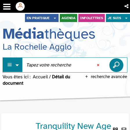
Aller
Aller
Aller
EN PRATIQUE
AGENDA
INFOLETTRES
JE SUIS
au
au
à
Média
thèques
menu
contenu
la
recherche
La Rochelle Agglo
Vous êtes ici :
Accueil
/
Détail du
recherche avancée
document
Tranquility New Age
Lie