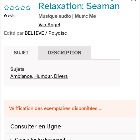
Relaxation: Seaman
per
En
/5
(Nou
par
0
avis
Musique audio
| Music Me
fenê
mai
Van Angel
Edité par
BELIEVE / Polydisc
SUJET
DESCRIPTION
Sujets
Ambiance, Humour, Divers
Vérification des exemplaires disponibles ...
Consulter en ligne
Consulter le document