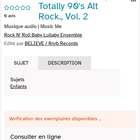
Totally 90's Alt
per
En
/5
(Nou
par
Rock., Vol. 2
0
avis
fenê
mai
Musique audio
| Music Me
Rock N' Roll Baby Lullaby Ensemble
Edité par
BELIEVE / Rnrb Records
SUJET
DESCRIPTION
Sujets
Enfants
Vérification des exemplaires disponibles ...
Consulter en ligne