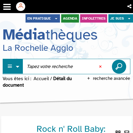
Aller
Aller
Aller
EN PRATIQUE
AGENDA
INFOLETTRES
JE SUIS
au
au
à
Média
thèques
menu
contenu
la
recherche
La Rochelle Agglo
Vous êtes ici :
Accueil
/
Détail du
recherche avancée
document
Rock n' Roll Baby:
Lie