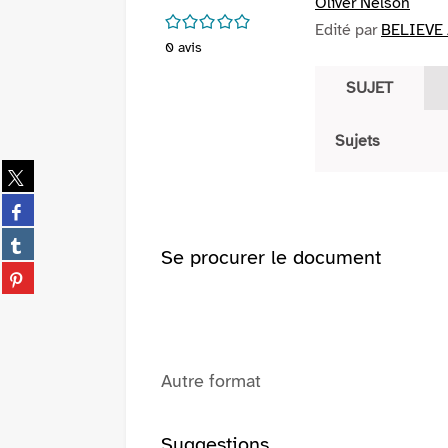
Oliver Nelson
/5
Edité par
BELIEVE 
0
avis
SUJET
Sujets
Partager
sur
Partager
twitter
sur
(Nouvelle
Partager
facebook
Se procurer le document
fenêtre)
sur
(Nouvelle
Partager
tumblr
fenêtre)
sur
(Nouvelle
pinterest
fenêtre)
(Nouvelle
fenêtre)
Autre format
Suggestions