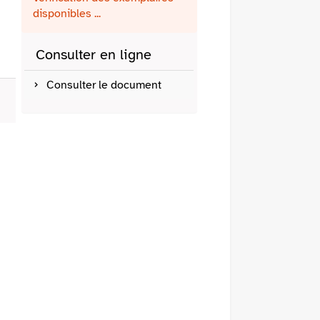
fenêtre)
mail
disponibles ...
Consulter en ligne
Consulter le document