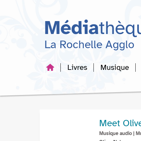
Aller
Aller
Aller
au
au
à
menu
contenu
la
Média
thèq
recherche
La Rochelle Agglo
Livres
Musique
Meet Oliv
Musique audio
| M